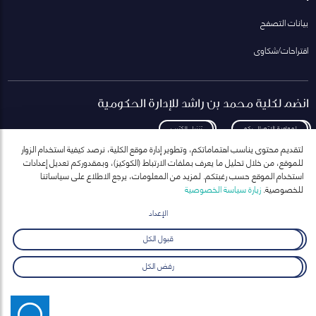
بيانات التصفح
اقتراحات/شكاوى
انضم لكلية محمد بن راشد للإدارة الحكومية
لمعاودة الاتصال بكم
تنزيل الكتيب
لتقديم محتوى يناسب اهتماماتكم، وتطوير إدارة موقع الكلية، نرصد كيفية استخدام الزوار
للموقع، من خلال تحليل ما يعرف بملفات الارتباط (الكوكيز)، وبمقدوركم تعديل إعدادات
استخدام الموقع حسب رغبتكم. لمزيد من المعلومات، يرجع الاطلاع على سياساتنا
للخصوصية.
زيارة سياسة الخصوصية
انضم إلى قائمة مراسلاتنا
للحصول على أحدث الأخبار والفعاليات
الإعداد
ارسال
قبول الكل
رفض الكل