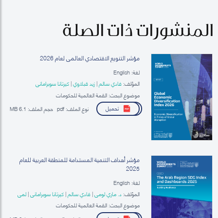
المنشورات ذات الصلة
مؤشر التنويع الاقتصادي العالمي لعام 2026
لغة: English
المؤلف:
فادي سالم
|
زيد قبلاوي
|
كيرتانا سوبراماني
موضوع البحث: القمة العالمية للحكومات
تحميل
نوع الملف:
pdf
حجم الملف:
6.1 MB
مؤشر أهداف التنمية المستدامة للمنطقة العربية للعام
2025
لغة: English
المؤلف:
د. ماري لومي
|
فادي سالم
|
كيرتانا سوبراماني
|
لمى
سليم زقزق
موضوع البحث: القمة العالمية للحكومات