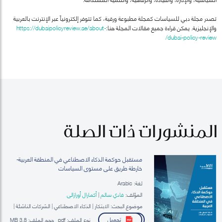
تصدر مجلة دبي للسياسات كمجلة مطبوعة ورقية، كما تتوفر إلكترونياً عبر الإنترنت بالعربية
والإنجليزية. يمكن قراءة جميع مقالات المجلة هنا:
https://dubaipolicyreview.ae/about-
dubai-policy-review/
المنشورات ذات الصلة
مستقبل حوكمة الذكاء الاصطناعي في المنطقة العربية-
خارطة طريق على مستوى السياسات
لغة: Arabic
المؤلف:
فادي سالم
|
أكمارال أورازالي
موضوع البحث: الابتكار | الذكاء الاصطناعي | الشركات الناشئة |
الحوكمة الرقمية
تحميل
نوع الملف:
pdf
حجم الملف:
3.8 MB