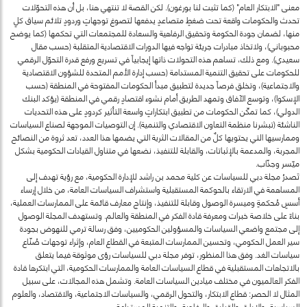
معنى "الابتكار العام" (كما تثبت لنا بورغون). لكن القصة لا تنتهي هنا، بل أن هذه التحوّلات
تحدث والحكومات واقعة تحت ضغطٍ متصاعدٍ يدفعها لتصوغ توجهاتٍ وردودٍ تلائم سياق كلٍ
منها، لضمان جودة الحكومة وتحقيق الرفاهية والسعادة للمجتمعات التي تحكمها (كما يوضح
محبوباني)، ولاتخاذ مبادرات جريئة تواجه فيها الدورات الاقتصادية المتقلبة (حسب مقال
سعيدي). ومع ذلك، تساهم هذه التحولات ذاتها إيجابياً في تسريع ورفع قدرة التحوّل الرقمي
للحكومات على تحقيق التنمية المستدامة (حسب إدارة الأمم المتحدة للشؤون الاقتصادية
والاجتماعية)، وتخلق فرصاً جديدة لتطبيق مبدأ الحكومات المفتوحة في المنطقة (حسب
الإسكوا)، وتوسع الآفاق وتمهد الطريق أمام نشوء اقتصادٍ رقمي في المنطقة (يؤكد البنك
الدولي)، كما تمكّن الحكومات من تطبيق ابتكاراتٍ واسعة التأثير كردودٍ على هذه التحديات
الناشئة (تبشرنا منظمة التعاون الاقتصادي والتنمية). إن التوصيات الموجهة لصناع السياسات
وممارسيها التي يحتويها كلٌ من المقالات الثرية التي يضمها هذا العدد، تعد ثروة من النصائح
المجربة، والمدعمة بالإثباتات، والقابلة للتنفيذ، نضعها في متناول القيادات الحكومية بشكل
ميّسر وجذّاب.
تَصدرُ مجلة دبي للسياسات عن كلية محمد بن راشد للإدارة الحكومية، مع رؤية تهدف إلى
المساهمة في الارتقاء بالحوكمة المستقبلية واستشراف السياسات العامة، من خلال إرساء
أسسٍ مُحكمةٍ وميسرة الوصول وقابلة للتنفيذ، وإنتاج معارف قائمة على الممارسات العملية،
بناءً على خلاصة خبرات ومعرفة قادة الفكر في المنطقة والعالم. وتستهدف المجلة الوصول
إلى مجتمع واضعي السياسات والمسؤولين الحكوميين، وفق رسالة ترمي للنهوض بجودة
سير العمل الحكومي، وتحسين الممارسات المتبعة في القطاع العام، وإثراء توجهات صُنّاع
سياسات الغد. وفق هذا المنظور، توفر مجلة دبي للسياسات رؤى موثوقة فيما يتعلق
بالاتجاهات المستقبلية في قطاع السياسات العامة والممارسات الحكومية، التي ابتكرها قادة
الفكر العالميون في مختلف ميادين السياسات العامة. وتشمل هذه المجالات، على سبيل
المثال لا الحصر: قطاع الابتكار، والتحول الرقمي، والسياسات الاجتماعية، والاقتصاد، والعلوم
السياسية، والإدارة، والقيادة، والرفاهية، والتنمية المستدامة.