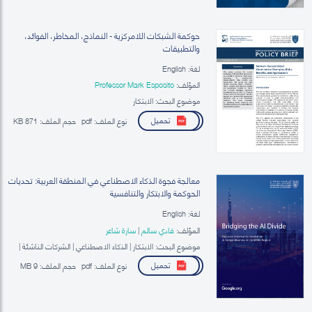
حوكمة الشبكات اللامركزية - النماذج، المخاطر، الفوائد،
والتطبيقات
لغة: English
المؤلف:
Professor Mark Esposito
موضوع البحث: الابتكار
تحميل
نوع الملف:
pdf
حجم الملف:
871 KB
معالجة فجوة الذكاء الاصطناعي في المنطقة العربية: تحديات
الحوكمة والابتكار والتنافسية
لغة: English
المؤلف:
فادي سالم
|
سارة شاعر
موضوع البحث: الابتكار | الذكاء الاصطناعي | الشركات الناشئة |
الحوكمة الرقمية
تحميل
نوع الملف:
pdf
حجم الملف:
9 MB