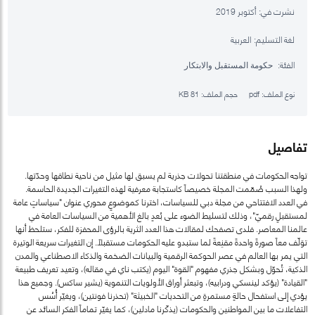
نشرت في:
أكتوبر 2019
لغة التسليم:
العربية
الفئة:
حكومة المستقبل والابتكار
نوع الملف:
pdf
حجم الملف:
81 KB
تفاصيل
تواجه الحكومات في منطقتنا تحولات جذرية لم يسبق لها مثيل من ناحية نطاقها وحدّتها.
ولهذا السبب صُمّمت المجلة خصيصاً كاستجابة معرفية لهذه التغيرات الجديدة الحاسمة.
في العدد الافتتاحي من مجلة دبي للسياسات، اخترنا كموضوعٍ محوري عنوان "سياساتٍ عامة
لمستقبلٍ رقميّ"، وذلك لتسليط الضوء على بُعدٍ بالغ الأهمية من السياسات العامة في
عالمنا المعاصر. فلدى تصفحك لمقالات هذا العدد الثرية بالرؤى المحفزة للفكر، ستلحظ أنها
توَلّف معاً صورةً واحدةً مقنِعةً لما ستبدو عليه الحكومات مستقبلاً. إن التغيرات سريعة الوتيرة
التي يمر بها العالم في عصر الحوكمة الرقمية والبيانات الضخمة والذكاء الاصطناعي والمدن
الذكية، تُحوّل وبشكل جذري مفهوم "القوة" اليوم (يكتب ناي في مقاله)، وتعيد تعريف طبيعة
"القيادة" (يؤكد لينسكي ودرابيه)، وتبعثر أوراق الأولويات التنموية (يشير ساكس). وجميع هذا
يؤدي إلى استفحال حالةٍ مستمرةٍ من التحديات "الخبيثة" (تحذرنا فونتين)، ويغيّر أُسُس
التفاعلات ما بين المواطنين والحكومات (يذكّرنا مادلين)، كما يغيّر تماماً الفكر السائد عن