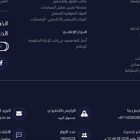
لرقمية
مكتب القبول والتسجيل
اتصل 
سلسلة تمرين تحليل السياسات
المواد المتوافرة للتحميل
كتيبات الخريجين الأكاديمي - الإصدارات
انض
الذكية
الح
المركز الإعلامي
أخبار كلية محمد بن راشد للإدارة الحكومية
للإعلام
ل
ات
تصادي
 السلوكية
تصل بنا
الرئيس التنفيذي
البريد 
+9714329329
صندوق البريد
g.ac.ae
خر تحديث
عدد الزوار
اقتراح
يوليو 2026 12:49:38 م
19043228
ساعدنا 