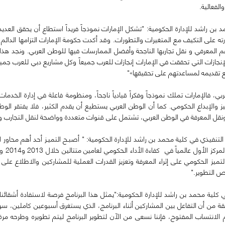
الفعالية.
 بن راشد للإدارة الحكومية: "تشكل الإمارات نموذجاً فريداً استطاع أن يحقق العدي
درته على التكيف مع المتغيرات والتطورات
.
وقد أكدت حكومة الإمارات التزامها الدائم 
لدعم المعرفي و نقل تجاربها الناجحة وأفضل الممارسات فيها للوطن العربي
.
ونجد هذا 
ازات التي تحققت في الإمارات إنجازات للعرب جميعاً وكل مشاريع دبي للعرب جميعاً، 
ع تقديمه لمساعدتهم على تحقيقها»"
ربي، فالإمارات تملك نموذجاً وفكراً قيادياً ناجحاً، ومنظومة فاعلة في إدارة الخ
 والإبداع الحكومي
.
كما أن الوطن العربي يستطيع أن يقدم الكثير، فلا يفتقر الوطن 
ارة ونقل المعرفة في الوطن العربي، تشتمل على قنوات متعددة وواضحة لنقل التجارب
لتنفيذي في كلية محمد بن راشد للإدارة الحكومية: " أصبـح التميـز أحد أهم محاو
تطوراً
ية والتميز الحكومي على إثراء المعرفة وتعزيز القدرات العملية للمشاركين والاطلا
ص التطوير."
ي كلية محمد بن راشد للإدارة الحكومية:"يمثل هذا البرنامج فرصة لاستفادة أشقائنا ا
ثقة من أن التفاعل بين المشاركين أثناء البرنامج، الذي يستغرق أسبوعين كاملين، 
نظام الانتساب المفتوح، فإننا نسعى من الآن لتطوير البرنامج ليتم تطويره وطرحه