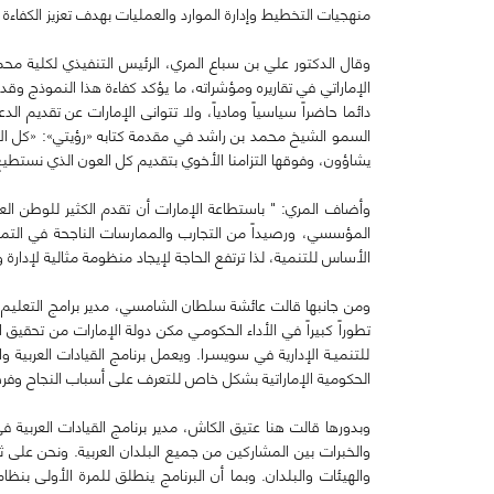
منهجيات التخطيط وإدارة الموارد والعمليات بهدف تعزيز الكفاءة و
وقال الدكتور علي بن سباع المري، الرئيس التنفيذي لكلية محمد
الإماراتي في تقاريره ومؤشراته، ما يؤكد كفاءة هذا النموذج وق
دائما حاضراً سياسياً ومادياً، ولا تتوانى الإمارات عن تقديم ا
السمو الشيخ محمد بن راشد في مقدمة كتابه «رؤيتي»: «كل الإنج
يشاؤون، وفوقها التزامنا الأخوي بتقديم كل العون الذي نستطي
وأضاف المري: " باستطاعة الإمارات أن تقدم الكثير للوطن الع
المؤسسي، ورصيداً من التجارب والممارسات الناجحة في التميز
الأساس للتنمية، لذا ترتفع الحاجة لإيجاد منظومة مثالية لإد
ومن جانبها قالت عائشة سلطان الشامسي، مدير برامج التعليم ا
للتنميـة الإدارية في سويسـرا. ويعمل برنامج القيادات العرب
الحكومية الإماراتية بشكل خاص للتعرف على أسباب النجاح وفر
وبدورها قالت هنا عتيق الكاش، مدير برنامج القيادات العربية ف
والخبرات بين المشاركين من جميع البلدان العربية. ونحن على 
والهيئات والبلدان. وبما أن البرنامج ينطلق للمرة الأولى ب