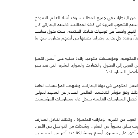
د من الإنجازات في جميع المجالات، وقد أشاد العالم بالنموذج
بدعم الشعوب العربية في كافة المجالات، فالدعم الإماراتي كان
النهج واضحاً في توجهات قيادتنا الحكيمة، حيث يقول صاحب
وهذه كل تجاربنا وخبراتنا نضعها بين أيديهم يختارون منها ما
دمات الحكومية، ومؤسسات حكومية رائدة مبنية على أسس التميز
العربي إلى العقول والكفاءات والموارد البشرية التي تعد حجر
 وأفضل الممارسات"
ر العمل الحكومي في دولة الإمارات، وشـهدت المؤسسات العامة
 كبيراً في الأداء الحكومـي مكن دولة الإمارات من تحقيق المركز الأول عالمياً في كفاءة الأداء الحكومي لعامين متتالين خلال 2013 و2014 وذلك وفق مؤشر التنافسـية العالمي الصـادر عن المعهـد الدولـي
ع على أفضل الممارسات العالمية بشكل عام وممارسات المؤسسات
لعرب من التجربة الإماراتية المتميزة ، وكذلك لتبادل المعارف
سوف يخلق جسوراً من التعاون وشبكات من التواصل بين الأفراد
 مرة أخرى على مستوى أوسع وبمشاركة عدد أكبر من المنتسبين