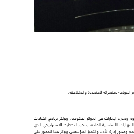
لعولمة بمتغيراته المتعددة والمتلاحقة.
لعموم ومدراء الإدارات في الدوائر الحكومية. ويرتكز برنامج القيادات
المهـارات الأساسـية للقـادة، ومحور التخطيط الاستراتيجي الـذي
ع ومحور إدارة الأداء والتميز المؤسسي ويركز هذا المحور على