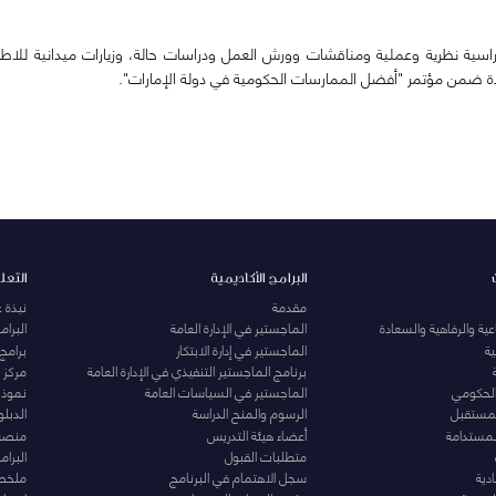
راسية نظرية وعملية ومناقشات وورش العمل ودراسات حالة، وزيارات ميدانية للا
تحدة ضمن مؤتمر "أفضل الممارسات الحكومية في دولة الإمارات".
البرامج الأكاديمية
التعل
مقدمة
نبذة 
ية والرفاهية والسعادة
الماجستير في الإدارة العامة
البرا
ة
الماجستير في إدارة الابتكار
برامج
برنامج الماجستير التنفيذي في الإدارة العامة
مركز ا
الحكومي
الماجستير في السياسات العامة
نموذج 
المستقبل
الرسوم والمنح الدراسة
الدبل
لمستدامة
أعضاء هيئة التدريس
منصة 
متطلبات القبول
البرام
دية
سجل الاهتمام في البرنامج
ملخصا