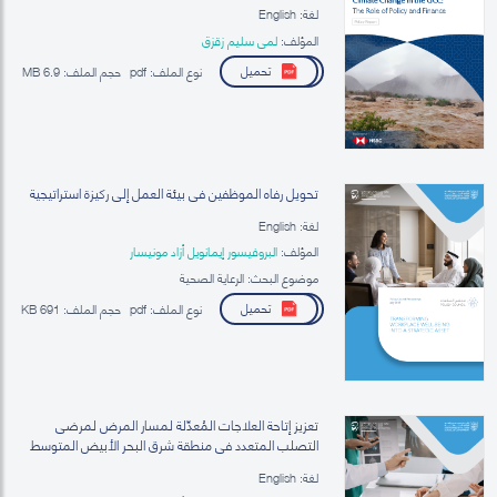
لغة: English
المؤلف:
لمى سليم زقزق
تحميل
نوع الملف:
pdf
حجم الملف:
6.9 MB
تحويل رفاه الموظفين في بيئة العمل إلى ركيزة استراتيجية
لغة: English
المؤلف:
البروفيسور إيمانويل أزاد مونيسار
موضوع البحث: الرعاية الصحية
تحميل
نوع الملف:
pdf
حجم الملف:
691 KB
تعزيز إتاحة العلاجات المُعدِّلة لمسار المرض لمرضى
التصلب المتعدد في منطقة شرق البحر الأبيض المتوسط
لغة: English