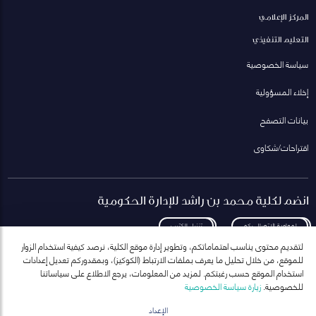
المركز الإعلامي
التعليم التنفيذي
سياسة الخصوصية
إخلاء المسؤولية
بيانات التصفح
اقتراحات/شكاوى
انضم لكلية محمد بن راشد للإدارة الحكومية
لمعاودة الاتصال بكم
تنزيل الكتيب
لتقديم محتوى يناسب اهتماماتكم، وتطوير إدارة موقع الكلية، نرصد كيفية استخدام الزوار
للموقع، من خلال تحليل ما يعرف بملفات الارتباط (الكوكيز)، وبمقدوركم تعديل إعدادات
استخدام الموقع حسب رغبتكم. لمزيد من المعلومات، يرجع الاطلاع على سياساتنا
للخصوصية.
زيارة سياسة الخصوصية
انضم إلى قائمة مراسلاتنا
للحصول على أحدث الأخبار والفعاليات
الإعداد