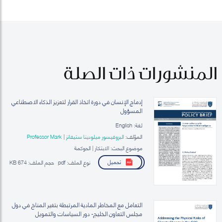
المنشورات ذات الصلة
إدماج الإنسان في دورة اتخاذ القرار لتعزيز الذكاء الاصطناعي
المسؤول
لغة: English
المؤلف:
البروفيسور ميلودينا ستيفانز
|
Professor Mark
Esposito
موضوع البحث: الابتكار | الحوكمة
تحميل
نوع الملف:
pdf
حجم الملف:
674 KB
التعامل مع المخاطر المادية المرتبطة بتغير المناخ في دول
مجلس التعاون الخليج- دور السياسات والتمويل