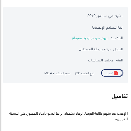
نشرت في:
سبتمبر 2019
لغة التسليم:
الإنجليزية
المؤلف:
البروفيسور ميلودينا ستيفانز
المجال:
برنامج رحلة المستقبل
الفئة:
مجلس السياسات
نوع الملف:
pdf
حجم الملف:
4.9 MB
تحميل
تفاصيل
ا الإصدار غير متوفر باللغة العربية، الرجاء استخدام الرابط المدون أدناه للحصول على النسخة
الإنجليزية.