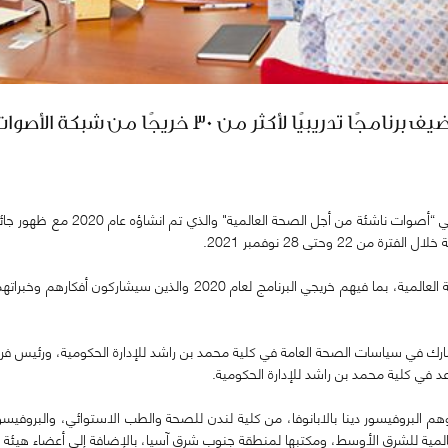
ريجًا من شبكة الأصوات الناشئة من أجل الصحة العالمية
ويقدم البرنامج 60 مختصاً يمثلون ستة مناطق لمنظمة الصحة العالمية، بما
ذ مشارك في سياسات الصحة العامة في كلية محمد بن راشد للإدارة الحكومية، ورئيس فرع
 في كلية محمد بن راشد للإدارة الحكومية.
لبروفيسور دينا بالابانوفا، من كلية لندن للصحة والطب الاستوائي، والبروفيسو
لمية للشرق الأوسط، ومكتبها لمنطقة جنوب شرق آسيا، بالإضافة إلى أعضاء هيئة ال