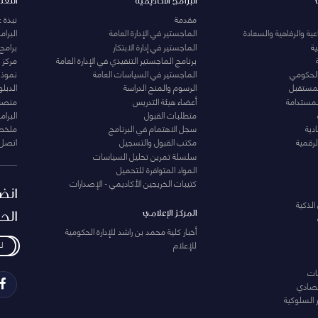
البرامج الأكاديمية
التعل
مقدمة
نبذة 
ية والرفاهية والسعادة
الماجستير في الإدارة العامة
البرا
ة
الماجستير في إدارة الابتكار
برامج
برنامج الماجستير التنفيذي في الإدارة العامة
مركز ا
الحكومي
الماجستير في السياسات العامة
نموذج 
المستقبل
الرسوم والمنح الدراسة
الدبل
لمستدامة
أعضاء هيئة التدريس
منصة 
متطلبات القبول
البرام
دية
سجل الاهتمام في البرنامج
ملخصا
لرقمية
مكتب القبول والتسجيل
اتصل 
سلسلة تمرين تحليل السياسات
المواد المتوافرة للتحميل
كتيبات الخريجين الأكاديمي - الإصدارات
انض
الذكية
الح
المركز الإعلامي
أخبار كلية محمد بن راشد للإدارة الحكومية
للإعلام
ل
ات
تصادي
 السلوكية