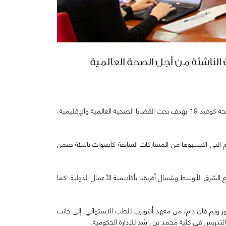
تستضيف كلية محمد بن راشد للإدارة الحكومية البرنامج التدريبي “أصوات ناشئة من أجل الصحة العالمية" والذي تم انشاؤه عام 2020 مع ظهور جائحة كوفبد 19 بهدف بحث القضايا الصحية العالمية والإقليمية،
 فيهم خريجي البرنامج لعام 2020 والذين سيشاركون أفكارهم وخبراتهم التي اكتسبوها من المشاركات السابقة كأصوات ناشئة ضمن
 الشرق الأوسط وشمال أفريقيا بأكاديمية الأعمال الدولية. كما
ر ويم فان دام، من معهد أنتويرب للطب الاستوائي. إلى جانب
تدريس في كلية محمد بن راشد للإدارة الحكومية.