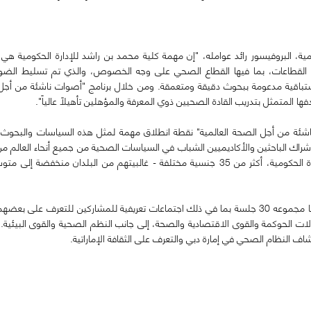
 البروفيسور رائد عوامله، "إن مهمة كلية محمد بن راشد للإدارة الحكومية هي تدر
القطاعات، بما فيها القطاع الصحي على وجه الخصوص، والذي تم تسليط الضوء ع
ية واستباقية مدعومة ببحوث دقيقة ومتعمقة. ومن خلال برنامج "أصوات ناشئة من أجل
دفها المتمثل بتدريب القادة الصحيين ذوي المعرفة والمؤهلين تأهيلاً عالياً".
وات ناشئة من أجل الصحة العالمية" نقطة انطلاق مهمة لمثل هذه السياسات والبح
إشراك الباحثين والأكاديميين الشباب في السياسات الصحية من جميع أنحاء العالم من 
في المستقبل. ويشارك في برنامج كلية محمد بن راشد للإدارة الحكومية، أكثر من 35 جنسية مختلفة
ويمتد جدول أعمال البرنامج على مدار أسبوع كامل، متضمناً ما مجموعه 30 جلسة بما في ذلك اجتماعات ت
ات الحوكمة والقوى الاقتصادية والصحة، إلى جانب النظم الصحية والقوى البيئية. 
ف النظام الصحي في إمارة دبي والتعرف على الثقافة الإماراتية.