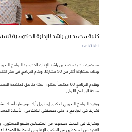
كلية محمد بن راشد للإدارة الحكومية تستضيف برنامجًا تدريبيًا لأكثر من 30 خ
٢١‏/١١‏/٢٠٢١
وذلك بمشاركة أكثر من 30 مشاركاً. ويقام البرنامج في مقر الكلية خلال الفترة من 22 وحتى 28 نوفمبر 2021.
نسخة البرنامج الأولى.
ويقود البرنامج التدريبي الدكتور إيمانويل أزاد مونيسار، أستا
تشارك في البرنامج د. منى مصطفى الشلقامي، الأستاذ المساعد
ويشارك في الحدث مجموعة من المتحدثين رفيعو المستوى، وهم ا
العديد من المتحدثين من المكتب الإقليمي لمنظمة الصحة العا