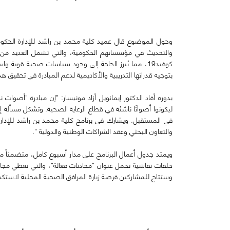
وحول الموضوع قال عميد كلية محمد بن راشد للإدارة الحكومية،
والتحديث في مؤسساتهم الحكومية، والتي تشمل العديد من 
كوفيد19، مما يُبرز الحاجة إلى وجود سياسات صحية قو
بتوجيه قدراتها التدريبية والأكاديمية لدعم المبادرة في تحقيق ه
بدوره أفاد الدكتور إيمانويل أزاد مونيسار: "إن مبادرة "أص
ليكونوا أصواتًا ناشئة في قطاع الرعاية الصحية. وتشكل مسألة 
والتعاون البحثي وعقد الشراكات الوطنية والدولية ".
حلقات نقاشية تحمل عنوان "محادثات فعالة"، والتي تغطي مجال
وستتاح للمشاركين فرصة زيارة المرافق الصحية المحلية لاستكشا