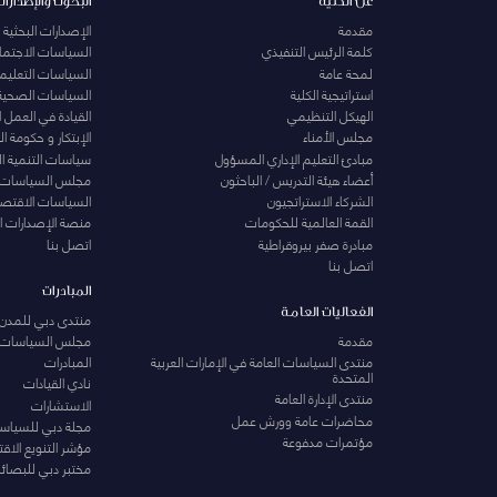
عن الكلية
البحوث والإصدارات
مقدمة
الإصدارات البحثية
كلمة الرئيس التنفيذي
السياسات الاجتماع
لمحة عامة
السياسات التعليمي
استراتيجية الكلية
السياسات الصحية
الهيكل التنظيمي
القيادة في العمل 
مجلس الأمناء
الإبتكار و حكومة 
مبادئ التعليم الإداري المسؤول
سياسات التنمية ا
أعضاء هيئة التدريس / الباحثون
مجلس السياسات
الشركاء الاستراتجيون
السياسات الاقتصا
القمة العالمية للحكومات
منصة الإصدارات ا
مبادرة صفر بيروقراطية
اتصل بنا
اتصل بنا
المبادرات
الفعاليات العامة
منتدى دبي للمدن 
مقدمة
مجلس السياسات
منتدى السياسات العامة في الإمارات العربية
المبادرات
المتحدة
نادي القيادات
منتدى الإدارة العامة
الاستشارات
محاضرات عامة وورش عمل
مجلة دبي للسياس
مؤتمرات مدفوعة
مؤشر التنويع الاق
مختبر دبي للبصائر