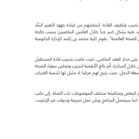
يب وتثقيف القادة، لتمكينهم من قيادة جهود التغيير البنّاء
ليه بشكل كبير جداً خلال العامين الماضيين بسبب جائحة
 الصحة العالمية"، تقوم كلية محمد بن راشد للإدارة الحكومية
وث على مدار العقد الماضي، حيث قامت بتدريب قادة المستقبل
خلال المبادرة، أمر بالغ الأهمية لتدريب وتمكين سفراء الصحة
 - غالبيتهم من البلدان منخفضة إلى متوسطة الدخل، حيث يتيح لهم فرصًا لا مثيل لها لتنمية القدرات
عريفية للمشاركين للتعرف على بعضهم البعض ومناقشة مختلف الموضوعات ذات الصلة. إلى جانب
كما سيشمل البرنامج ورش عمل تدريبية وندوات عبر الإنترنت.