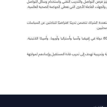
زيز فرص التواصل والتدريب التقني واستخدام وسائل التواصل
لجهات الفاعلة الأخرى التي تغطي الحوكمة الصحية العالمية،
ددة الشركاء تتضمن تدريبًا افتراضيًا للباحثين عن السياسات
محليين.
وفي عام 2020، احتفلت الشبكة بالذكرى العاشرة لتأسيسها، حيث تم تخريج سبع مجموعات بإجمالي 300 صوت ناشئ يمثلون ما يقرب من 60 دولة في إفريقيا وآسيا وأستراليا وأوروبا، وأمريكا اللاتينية،
ية وتدريبية تهدف إلى تدريب قادة المستقبل وإعدادهم لمواجهة