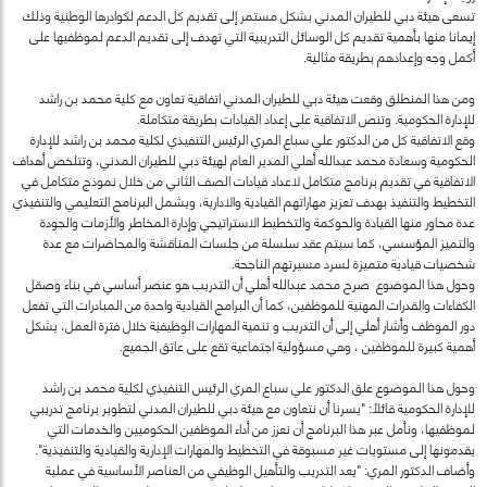
تسعى هيئة دبي للطيران المدني بشكل مستمر إلى تقديم كل الدعم لكوادرها الوطنية وذلك
إيمانا منها بأهمية تقديم كل الوسائل التدريبية التي تهدف إلى تقديم الدعم لموظفيها على
أكمل وجه وإعدادهم بطريقة مثالية.
ومن هذا المنطلق وقعت هيئة دبي للطيران المدني اتفاقية تعاون مع كلية محمد بن راشد
للإدارة الحكومية. وتنص الاتفاقية على إعداد القيادات بطريقة متكاملة.
وقع الاتفاقية كل من الدكتور علي سباع المري الرئيس التنفيذي لكلية محمد بن راشد للإدارة
الحكومية وسعادة محمد عبدالله أهلي المدير العام لهيئة دبي للطيران المدني، وتتلخص أهداف
الاتفاقية في تقديم برنامج متكامل لاعداد قيادات الصف الثاني من خلال نموذج متكامل في
التخطيط والتنفيذ بهدف تعزيز مهاراتهم القيادية والادارية، ويشمل البرنامج التعليمي والتنفيذي
عدة محاور منها القيادة والحوكمة والتخطيط الاستراتيجي وإدارة المخاطر والأزمات والجودة
والتميز المؤسسي، كما سيتم عقد سلسلة من جلسات المناقشة والمحاضرات مع عدة
شخصيات قيادية متميزة لسرد مسيرتهم الناجحة.
وحول هذا الموضوع صرح محمد عبدالله أهلي أن التدريب هو عنصر أساسي في بناء وصقل
الكفاءات والقدرات المهنية للموظفين، كما أن البرامج القيادية واحدة من المبادرات التي تفعل
دور الموظف وأشار أهلي إلى أن التدريب و تنمية المهارات الوظيفية خلال فترة العمل، يشكل
أهمية كبيرة للموظفين ، وهي مسؤولية اجتماعية تقع على عاتق الجميع.
وحول هذا الموضوع علق الدكتور علي سباع المري الرئيس التنفيذي لكلية محمد بن راشد
للإدارة الحكومية قائلاً: "يسرنا أن نتعاون مع هيئة دبي للطيران المدني لتطوير برنامج تدريبي
لموظفيها، ونأمل عبر هذا البرنامج أن نعزز من أداء الموظفين الحكوميين والخدمات التي
يقدمونها إلى مستويات غير مسبوقة في التخطيط والمهارات الإدارية والقيادية والتنفيذية".
وأضاف الدكتور المري: "يعد التدريب والتأهيل الوظيفي من العناصر الأساسية في عملية