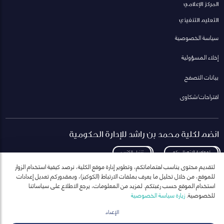
المركز الإعلامي
التعليم التنفيذي
سياسة الخصوصية
إخلاء المسؤولية
بيانات التصفح
اقتراحات/شكاوى
انضم لكلية محمد بن راشد للإدارة الحكومية
لمعاودة الاتصال بكم
تنزيل الكتيب
لتقديم محتوى يناسب اهتماماتكم، وتطوير إدارة موقع الكلية، نرصد كيفية استخدام الزوار
للموقع، من خلال تحليل ما يعرف بملفات الارتباط (الكوكيز)، وبمقدوركم تعديل إعدادات
استخدام الموقع حسب رغبتكم. لمزيد من المعلومات، يرجع الاطلاع على سياساتنا
للخصوصية.
زيارة سياسة الخصوصية
انضم إلى قائمة مراسلاتنا
للحصول على أحدث الأخبار والفعاليات
الإعداد
ارسال