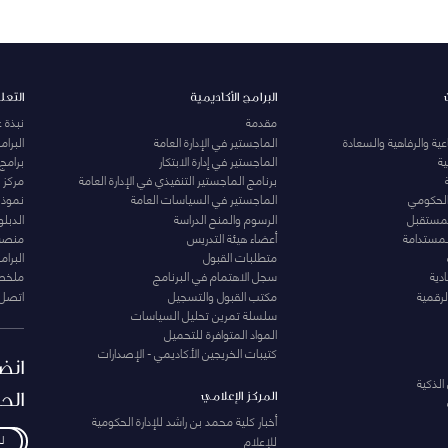
البرامج الأكاديمية
التعل
مقدمة
نبذة 
ية والرفاهية والسعادة
الماجستير في الإدارة العامة
البرا
ة
الماجستير في إدارة الابتكار
برامج
برنامج الماجستير التنفيذي في الإدارة العامة
مركز ا
الحكومي
الماجستير في السياسات العامة
نموذج 
المستقبل
الرسوم والمنح الدراسة
الدبل
لمستدامة
أعضاء هيئة التدريس
منصة 
متطلبات القبول
البرام
دية
سجل الاهتمام في البرنامج
ملخصا
لرقمية
مكتب القبول والتسجيل
اتصل 
سلسلة تمرين تحليل السياسات
المواد المتوافرة للتحميل
كتيبات الخريجين الأكاديمي - الإصدارات
انض
الذكية
الح
المركز الإعلامي
أخبار كلية محمد بن راشد للإدارة الحكومية
للإعلام
ل