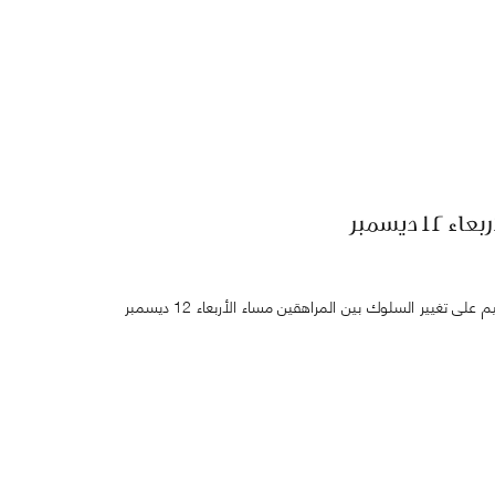
ديسمبر
يستضيف برنامج النوع الاجتماعي بالكلية سهى الليثي، مدير شراكات الخليج بمؤسسة إنقاذ الطفولة والتي تتحدث حول النوع الاجتماعي وأثر التعليم على تغيير السلوك بين المراهقين مساء الأربعاء 12 ديسمبر