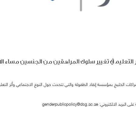
عليم في تغيير سلوك المراهقين من الجنسين مساء الاربعاء 12 
 genderpublicpolicy@dsg.ac.ae