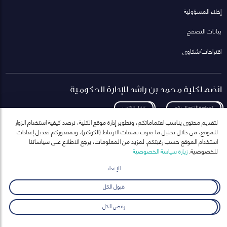
إخلاء المسؤولية
بيانات التصفح
اقتراحات/شكاوى
انضم لكلية محمد بن راشد للإدارة الحكومية
لمعاودة الاتصال بكم
تنزيل الكتيب
لتقديم محتوى يناسب اهتماماتكم، وتطوير إدارة موقع الكلية، نرصد كيفية استخدام الزوار
للموقع، من خلال تحليل ما يعرف بملفات الارتباط (الكوكيز)، وبمقدوركم تعديل إعدادات
استخدام الموقع حسب رغبتكم. لمزيد من المعلومات، يرجع الاطلاع على سياساتنا
للخصوصية.
زيارة سياسة الخصوصية
انضم إلى قائمة مراسلاتنا
للحصول على أحدث الأخبار والفعاليات
الإعداد
ارسال
قبول الكل
رفض الكل