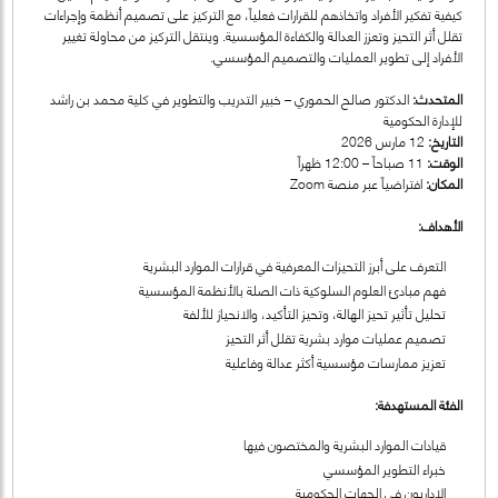
كيفية تفكير الأفراد واتخاذهم للقرارات فعلياً، مع التركيز على تصميم أنظمة وإجراءات
تقلل أثر التحيز وتعزز العدالة والكفاءة المؤسسية. وينتقل التركيز من محاولة تغيير
الأفراد إلى تطوير العمليات والتصميم المؤسسي.
المتحدث:
الدكتور صالح الحموري – خبير التدريب والتطوير في كلية محمد بن راشد
للإدارة الحكومية
التاريخ:
12 مارس 2026
الوقت:
11 صباحاً – 12:00 ظهراً
المكان:
افتراضياً عبر منصة Zoom
الأهداف:
التعرف على أبرز التحيزات المعرفية في قرارات الموارد البشرية
فهم مبادئ العلوم السلوكية ذات الصلة بالأنظمة المؤسسية
تحليل تأثير تحيز الهالة، وتحيز التأكيد، والانحياز للألفة
تصميم عمليات موارد بشرية تقلل أثر التحيز
تعزيز ممارسات مؤسسية أكثر عدالة وفاعلية
الفئة المستهدفة:
قيادات الموارد البشرية والمختصون فيها
خبراء التطوير المؤسسي
الإداريون في الجهات الحكومية