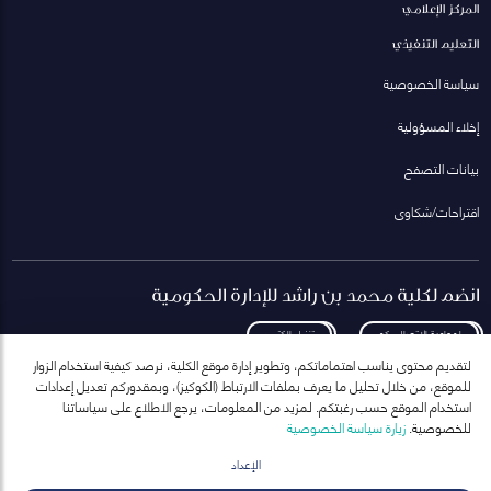
المركز الإعلامي
التعليم التنفيذي
سياسة الخصوصية
إخلاء المسؤولية
بيانات التصفح
اقتراحات/شكاوى
انضم لكلية محمد بن راشد للإدارة الحكومية
لمعاودة الاتصال بكم
تنزيل الكتيب
لتقديم محتوى يناسب اهتماماتكم، وتطوير إدارة موقع الكلية، نرصد كيفية استخدام الزوار
للموقع، من خلال تحليل ما يعرف بملفات الارتباط (الكوكيز)، وبمقدوركم تعديل إعدادات
استخدام الموقع حسب رغبتكم. لمزيد من المعلومات، يرجع الاطلاع على سياساتنا
للخصوصية.
زيارة سياسة الخصوصية
انضم إلى قائمة مراسلاتنا
للحصول على أحدث الأخبار والفعاليات
الإعداد
ارسال