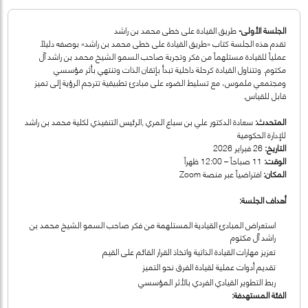
الجلسة الأولى-
طريق القيادة على خطى محمد بن راشد
تقدم هذه الجلسة كتاب «طريق القيادة على خطى محمد بن راشد» بوصفه دليلاً
عملياً للقيادة مستلهماً من فكر وتجربة صاحب السمو الشيخ محمد بن راشد آل
مكتوم. وتتناول القيادة كرحلة داخلية تبدأ بإتقان الذات وتنتهي بأثر مؤسسي
ومجتمعي ملموس، مع تسليط الضوء على مبادئ تطبيقية تترجم الرؤية إلى تميز
قابل للقياس.
المتحدث:
سعادة الدكتور علي بن سباع المري ,الرئيس التنفيذي لكلية محمد بن راشد
للإدارة الحكومية
التاريخ:
26 فبراير 2026
الوقت:
11 صباحاً – 12:00 ظهراً
المكان:
افتراضياً عبر منصة Zoom
أهداف الجلسة:
استعراض المبادئ القيادية المستلهمة من فكر صاحب السمو الشيخ محمد بن
راشد آل مكتوم
تعزيز مهارات القيادة الذاتية واتخاذ القرار القائم على القيم
تقديم أدوات عملية لقيادة الفرق نحو التميز
ربط التطوير القيادي الفردي بالأثر المؤسسي
الفئة المستهدفة: