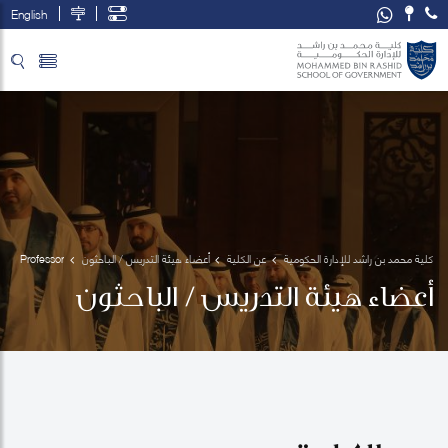
English
تخطي إلى المحتوى الرئيسي
فتح قائمة الوصول
كلية محمد بن راشد للإدارة الحكومية
عن الكلية
أعضاء هيئة التدريس / الباحثون
Professor 
Immanuel
أعضاء هيئة التدريس / الباحثون
 Azaad 
Moonesar
 R. D