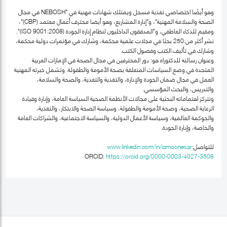
وهو أيضًا اختصاصي تغذية مسجل ويمتلك شهادات مهنية في "NEBOSH في مجال
الصحة والسلامة المهنية"، و"إدارة المشاريع، وهو أيضا محترف أعمال معتمد (CBP)"،
ومقيم للذكاء العاطفي، و"المدققون الداخليون لنظام إدارة الجودة (ISO 9001:2008)".
نشر أكثر من 250 بحثا في مجلات علمية محكمة، وشارك في مؤتمرات دولية محكمة،
وشارك في تأليف الكتب وفصول الكتب.
وعنوان رسالته للدكتوراه هو: دور المحترفين في مجال الصحة في الإمارات العربية
المتحدة في وضع السياسات المتعلقة بصحة الأمومة والطفولة. وتشمل خبرته المهنية
العمل في مجال ضمان الجودة والإدارة، والتغذية والتغذية، والصحة والسلامة،
والتدريس، والبحث المؤسسي.
وتتركز اهتماماته البحثية على مجالات الأنظمة الصحية السياسة العامة، وإدارة وقيادة
الرعاية الصحية، وصحة الأمومة والطفولة، وسياسة الصحة والابتكار، والتغذية،
والحوكمة العالمية، وسياسة الأعمال الدولية، والسياسة الاجتماعية، والشراكات العامة
والخاصة، وإدارة الجودة.
للتواصل:
www.linkedin.com/in/iamoonesar
ORCID:
https://orcid.org/0000-0003-4027-3508