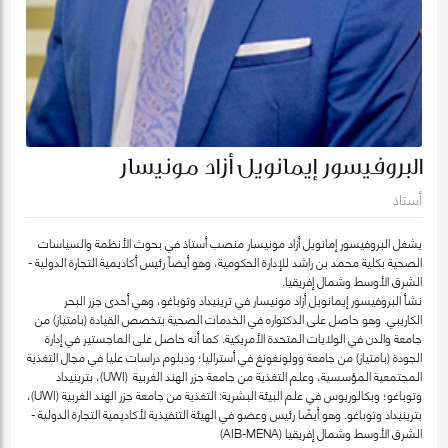
البروفيسور إيمانويل أزاد مونيسار
أستاذ
يشغل البروفيسور إمانويل أزاد مونيسار منصب أستاذ في بحوث الأنظمة والسياسات
الصحية بكلية محمد بن راشد للإدارة الحكومية، وهو أيضاً رئيس أكاديمية التجارة الدولية -
الشرق الأوسط وشمال إفريقيا.
نشأ البروفيسور إيمانويل أزاد مونيسار في ترينيداد وتوباغو، وهي أحدى جزر البحر
الكاريبي. وهو حاصل على الدكتواره في الخدمات الصحية بتخصص القيادة (بامتياز) من
جامعة والدن في الولايات المتحدة الأمريكية. كما أنه حاصل على الماجستير في إدارة
الجودة (بامتياز) من جامعة وولونغونغ في أستراليا؛ ودبلوم دراسات عليا في مجال التغذية
المجتمعية المؤسسية، وعلم التغذية من جامعة جزر الهند الغربية (UWI)، بترينيداد
وتوباغو؛ وبكالوريوس في علم البيئة البشرية: التغذية من جامعة جزر الهند الغربية (UWI)،
بترينيداد وتوباغو. وهو أيضًا رئيس وعضو في الهيئة التنفيذية لأكاديمية التجارة الدولية -
الشرق الأوسط وشمال إفريقيا (AIB-MENA)