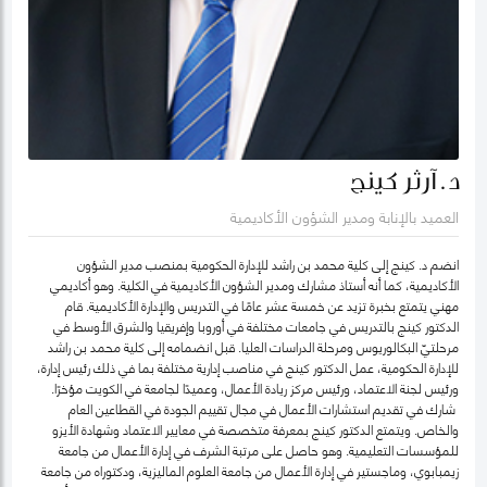
د. آرثر كينج
العميد بالإنابة ومدير الشؤون الأكاديمية
انضم د. كينج إلى كلية محمد بن راشد للإدارة الحكومية بمنصب مدير الشؤون
الأكاديمية، كما أنه أستاذ مشارك ومدير الشؤون الأكاديمية في الكلية. وهو أكاديمي
مهني يتمتع بخبرة تزيد عن خمسة عشر عامًا في التدريس والإدارة الأكاديمية. قام
الدكتور كينج بالتدريس في جامعات مختلفة في أوروبا وإفريقيا والشرق الأوسط في
مرحلتيّ البكالوريوس ومرحلة الدراسات العليا. قبل انضمامه إلى كلية محمد بن راشد
للإدارة الحكومية، عمل الدكتور كينج في مناصب إدارية مختلفة بما في ذلك رئيس إدارة،
ورئيس لجنة الاعتماد، ورئيس مركز ريادة الأعمال، وعميدًا لجامعة في الكويت مؤخرًا.
شارك في تقديم استشارات الأعمال في مجال تقييم الجودة في القطاعين العام
والخاص. ويتمتع الدكتور كينج بمعرفة متخصصة في معايير الاعتماد وشهادة الأيزو
للمؤسسات التعليمية. وهو حاصل على مرتبة الشرف في إدارة الأعمال من جامعة
زيمبابوي، وماجستير في إدارة الأعمال من جامعة العلوم الماليزية، ودكتوراه من جامعة