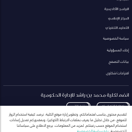
البرامج الأكاديمية
المركز الإعلامي
التعليم التنفيذي
سياسة الخصوصية
إخلاء المسؤولية
بيانات التصفح
اقتراحات/شكاوى
انضم لكلية محمد بن راشد للإدارة الحكومية
لمعاودة الاتصال بكم
تنزيل الكتيب
لتقديم محتوى يناسب اهتماماتكم، وتطوير إدارة موقع الكلية، نرصد كيفية استخدام الزوار
للموقع، من خلال تحليل ما يعرف بملفات الارتباط (الكوكيز)، وبمقدوركم تعديل إعدادات
استخدام الموقع حسب رغبتكم. لمزيد من المعلومات، يرجع الاطلاع على سياساتنا
للخصوصية.
زيارة سياسة الخصوصية
انضم إلى قائمة مراسلاتنا