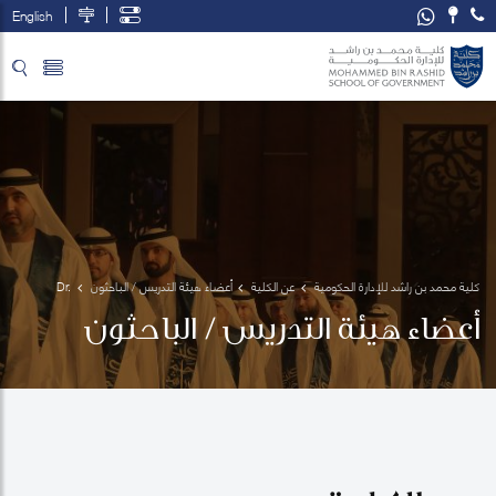
English
تخطي إلى المحتوى الرئيسي
فتح قائمة الوصول
كلية محمد بن راشد للإدارة الحكومية
عن الكلية
أعضاء هيئة التدريس / الباحثون
Dr. 
Abdulla 
أعضاء هيئة التدريس / الباحثون
Alawadhi