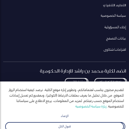
التعليم التنفيذي
سياسة الخصوصية
إخلاء المسؤولية
بيانات التصفح
اقتراحات/شكاوى
انضم لكلية محمد بن راشد للإدارة الحكومية
لمعاودة الاتصال بكم
تنزيل الكتيب
لتقديم محتوى يناسب اهتماماتكم، وتطوير إدارة موقع الكلية، نرصد كيفية استخدام الزوار
للموقع، من خلال تحليل ما يعرف بملفات الارتباط (الكوكيز)، وبمقدوركم تعديل إعدادات
استخدام الموقع حسب رغبتكم. لمزيد من المعلومات، يرجع الاطلاع على سياساتنا
للخصوصية.
زيارة سياسة الخصوصية
انضم إلى قائمة مراسلاتنا
للحصول على أحدث الأخبار والفعاليات
الإعداد
ارسال
قبول الكل