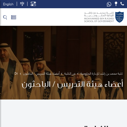
English
تخطي إلى المحتوى الرئيسي
فتح قائمة الوصول
كلية محمد بن راشد للإدارة الحكومية
عن الكلية
أعضاء هيئة التدريس / الباحثون
Dr. 
Abdulla 
أعضاء هيئة التدريس / الباحثون
Alawadhi