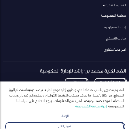
التعليم التنفيذي
سياسة الخصوصية
إخلاء المسؤولية
بيانات التصفح
اقتراحات/شكاوى
انضم لكلية محمد بن راشد للإدارة الحكومية
لمعاودة الاتصال بكم
تنزيل الكتيب
لتقديم محتوى يناسب اهتماماتكم، وتطوير إدارة موقع الكلية، نرصد كيفية استخدام الزوار
للموقع، من خلال تحليل ما يعرف بملفات الارتباط (الكوكيز)، وبمقدوركم تعديل إعدادات
استخدام الموقع حسب رغبتكم. لمزيد من المعلومات، يرجع الاطلاع على سياساتنا
للخصوصية.
زيارة سياسة الخصوصية
انضم إلى قائمة مراسلاتنا
للحصول على أحدث الأخبار والفعاليات
الإعداد
ارسال
قبول الكل