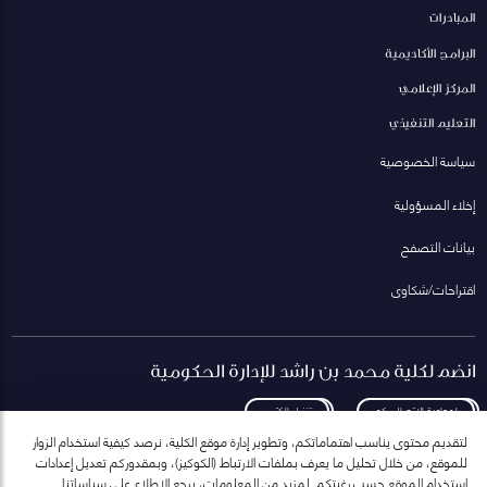
المبادرات
البرامج الأكاديمية
المركز الإعلامي
التعليم التنفيذي
سياسة الخصوصية
إخلاء المسؤولية
بيانات التصفح
اقتراحات/شكاوى
انضم لكلية محمد بن راشد للإدارة الحكومية
لمعاودة الاتصال بكم
تنزيل الكتيب
لتقديم محتوى يناسب اهتماماتكم، وتطوير إدارة موقع الكلية، نرصد كيفية استخدام الزوار
للموقع، من خلال تحليل ما يعرف بملفات الارتباط (الكوكيز)، وبمقدوركم تعديل إعدادات
استخدام الموقع حسب رغبتكم. لمزيد من المعلومات، يرجع الاطلاع على سياساتنا