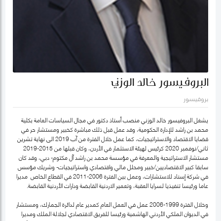
البروفيسور خالد الوزني
بروفيسور
يشغل البروفيسور خالد الوزني منصب أستاذ دكتور في مجال السياسات العامة بكلية
محمد بن راشد للإدارة الحكومية، وقد عمل قبل ذلك مباشرة كخبير ومستشار حر في
قضايا الاقتصاد والاستراتيجيات، كما عمل خلال الفترة من آب 2019 الى نهاية تشرين
ثاني/نوفمبر 2020 كرئيس لهيئة الاستثمار في الأردن، وكان قبلها من 2015-2019
مستشار الاستراتيجية والمعرفة في مؤسسة محمد بن راشد آل مكتوم- دبي، وقد كان
سابقا كبير الاقتصاديين/خبير ومحلل مالي واقتصادي واستراتيجيات- وشريك مؤسس
في شركة إسناد للاستشارات، وعمل بين الفترة 2006-2011 في القطاع الخاص مديرا
عاما ورئيسا تنفيذيا لسرايا العقبة، وتعمير الاردنية القابضة ودارات الأردنية القابضة.
وخلال الفترة 1999-2006 عمل في العمل العام كمدير عام لدائرة الجمارك، ومستشار
في الديوان الملكي الأردني الهاشمية ورئيسا للفريق الاقتصادي لجلالة الملك ومديرا