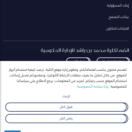
إخلاء المسؤولية
بيانات التصفح
اقتراحات/شكاوى
انضم لكلية محمد بن راشد للإدارة الحكومية
لمعاودة الاتصال بكم
تنزيل الكتيب
لتقديم محتوى يناسب اهتماماتكم، وتطوير إدارة موقع الكلية، نرصد كيفية استخدام الزوار
للموقع، من خلال تحليل ما يعرف بملفات الارتباط (الكوكيز)، وبمقدوركم تعديل إعدادات
استخدام الموقع حسب رغبتكم. لمزيد من المعلومات، يرجع الاطلاع على سياساتنا
للخصوصية.
زيارة سياسة الخصوصية
انضم إلى قائمة مراسلاتنا
للحصول على أحدث الأخبار والفعاليات
الإعداد
ارسال
قبول الكل
رفض الكل