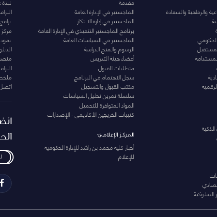
مقدمة
نبذة 
ية والرفاهية والسعادة
الماجستير في الإدارة العامة
البرا
ة
الماجستير في إدارة الابتكار
برامج
برنامج الماجستير التنفيذي في الإدارة العامة
مركز ا
الحكومي
الماجستير في السياسات العامة
نموذج 
المستقبل
الرسوم والمنح الدراسة
الدبل
لمستدامة
أعضاء هيئة التدريس
منصة 
متطلبات القبول
البرام
دية
سجل الاهتمام في البرنامج
ملخصا
لرقمية
مكتب القبول والتسجيل
اتصل 
سلسلة تمرين تحليل السياسات
المواد المتوافرة للتحميل
كتيبات الخريجين الأكاديمي - الإصدارات
انض
الذكية
الح
المركز الإعلامي
أخبار كلية محمد بن راشد للإدارة الحكومية
للإعلام
ل
ات
تصادي
 السلوكية