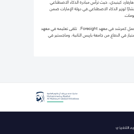
The Future ، وهي مؤسسة غير ربحية (501(c)3) نشأت في كلية هارفارد كينيدي، حيث ترأس مبادرة الذكاء الاصطناعي
رًا لوزير الذكاء الاصطناعي في دولة الإمارات ضمن
ومات.
يشغل سيروس عضوية مجلس إدارة شركة Intelmatix، وعضوية مجلس إدارة Voting Rights Brigade، كما يعمل كمرشد في معهد Foresight. تلقى تعليمه في معهد
ة الماجستير بامتياز في الدفاع من جامعة باريس الثانية، وماجستير في
يم التنفيذي