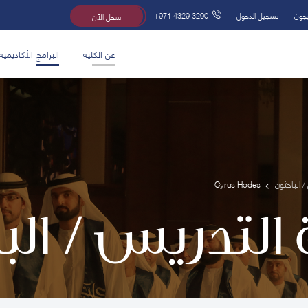
يجون
تسجيل الدخول
+971 4329 3290
سجل الآن
عن الكلية
البرامج الأكاديمية
/ الباحثون
Cyrus Hodes
 التدريس / ال