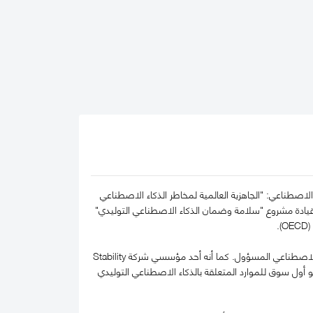
اصطناعي: "الجاهزية العالمية لمخاطر الذكاء الاصطناعي
شراكة العالمية بشأن الذكاء الاصطناعي (GPAI)، حيث يشارك في قيادة مشروع "سلامة وضمان الذكاء الاصطناعي التوليدي"
يشغل سيروس منصب الشريك العام في شركة 1Infinity Ventures، وهي صندوق عالمي يستثمر في الذكاء الاصطناعي المسؤول. كما أنه أحد مؤسسي شركة Stability
 رائدة عالميًا في مجال الذكاء الاصطناعي التوليدي، والتي قام ببيعها لتأسيس infinitio.ai، وهو أول سوق للموارد المتعلقة بالذكاء الاصطناعي التوليدي