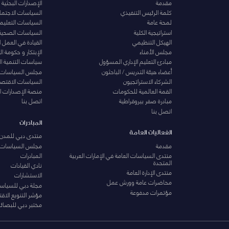
مقدمة
الإصدارات البحثية
كلمة الرئيس التنفيذي
السياسات الاجتماع
لمحة عامة
السياسات التعليمي
استراتيجية الكلية
السياسات الصحية
الهيكل التنظيمي
القيادة في العمل 
مجلس الأمناء
الإبتكار و حكومة 
مبادئ التعليم الإداري المسؤول
سياسات التنمية ا
أعضاء هيئة التدريس / الباحثون
مجلس السياسات
الشركاء الاستراتجيون
السياسات الاقتصا
القمة العالمية للحكومات
منصة الإصدارات ا
مبادرة صفر بيروقراطية
اتصل بنا
اتصل بنا
المبادرات
الفعاليات العامة
منتدى دبي للمدن 
مقدمة
مجلس السياسات
منتدى السياسات العامة في الإمارات العربية
المبادرات
المتحدة
نادي القيادات
منتدى الإدارة العامة
الاستشارات
محاضرات عامة وورش عمل
مجلة دبي للسياس
مؤتمرات مدفوعة
مؤشر التنويع الاق
مختبر دبي للبصائر