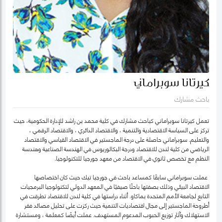
كيرتانا سوبراماني
باحث مشارك
تعمل كيرتانا سوبراماني كباحث مشارك في كلية محمد بن راشد للإدارة الحكومية، حيث
تركز على السياسة الاقتصادية والتنمية ، والاقتصاد الدائري ، والاقتصاد الرقمي ،
والتعليم. سوبراماني حاصلة على درجة الماجستير في الاقتصاد القياسي والاقتصاد
الرياضي من كلية لندن للاقتصاد ودرجة البكالوريوس في الهندسة الصناعية وهندسة
النظم مع تخصص ثانوي في الاقتصاد من معهد جورجيا للتكنولوجيا.
عملت سوبراماني سابقًا كمساعد باحث في جورجيا تيك حيث كان اختصاصها
الاقتصاد البيئي وذلك بصفتها باحثًا صيفيًا في المعهد الدولي لتكنولوجيا البرمجيات
التابع لجامعة الأمم المتحدة بماكاو. أثناء دراستها في كلية لندن للاقتصاد تطرقت في
أطروحة الماجستير إلى مجال اقتصاديات التنمية حيث ركزت على تحليل مصائد فقر
الاستهلاك وآثار توزيع الحبوب المدعوم المستهدف. عملت أيضًا كمعلمة ، ومستشارة