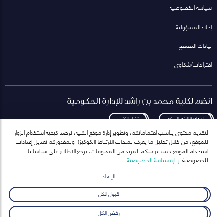
سياسة الخصوصية
إخلاء المسؤولية
بيانات التصفح
اقتراحات/شكاوى
انضم لكلية محمد بن راشد للإدارة الحكومية
لمعاودة الاتصال بكم
تنزيل الكتيب
لتقديم محتوى يناسب اهتماماتكم، وتطوير إدارة موقع الكلية، نرصد كيفية استخدام الزوار
للموقع، من خلال تحليل ما يعرف بملفات الارتباط (الكوكيز)، وبمقدوركم تعديل إعدادات
استخدام الموقع حسب رغبتكم. لمزيد من المعلومات، يرجع الاطلاع على سياساتنا
للخصوصية.
زيارة سياسة الخصوصية
انضم إلى قائمة مراسلاتنا
للحصول على أحدث الأخبار والفعاليات
الإعداد
ارسال
قبول الكل
رفض الكل