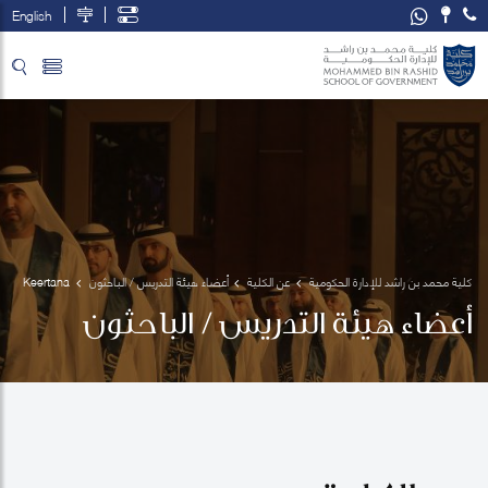
English
تخطي إلى المحتوى الرئيسي
فتح قائمة الوصول
كلية محمد بن راشد للإدارة الحكومية
عن الكلية
أعضاء هيئة التدريس / الباحثون
Keertana 
Subramani
أعضاء هيئة التدريس / الباحثون