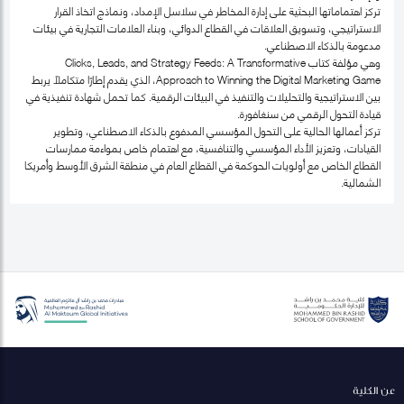
تركز اهتماماتها البحثية على إدارة المخاطر في سلاسل الإمداد، ونماذج اتخاذ القرار
الاستراتيجي، وتسويق العلاقات في القطاع الدوائي، وبناء العلامات التجارية في بيئات
مدعومة بالذكاء الاصطناعي.
وهي مؤلفة كتاب Clicks, Leads, and Strategy Feeds: A Transformative
Approach to Winning the Digital Marketing Game، الذي يقدم إطارًا متكاملًا يربط
بين الاستراتيجية والتحليلات والتنفيذ في البيئات الرقمية. كما تحمل شهادة تنفيذية في
قيادة التحول الرقمي من سنغافورة.
تركز أعمالها الحالية على التحول المؤسسي المدفوع بالذكاء الاصطناعي، وتطوير
القيادات، وتعزيز الأداء المؤسسي والتنافسية، مع اهتمام خاص بمواءمة ممارسات
القطاع الخاص مع أولويات الحوكمة في القطاع العام في منطقة الشرق الأوسط وأمريكا
الشمالية.
عن الكلية