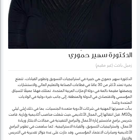
الدكتورة سهير حمّوري
زميل باحث (غير مقيم)
الدكتورة سهير حموري هي خبيرة في استراتيجيات التسويق وتطوير القيادات، تتمتع
بخبرة تمتد لأكثر من 30 عامًا في قطاعات الصناعة والتعليم العالي والاستشارات.
وبصفتها مقيمة دائمة في دولة الإمارات العربية المتحدة، تمتلك فهمًا عميقًا للسياق
المؤسسي والاقتصادي في الدولة والمنطقة، إلى جانب خبرة دولية في الولايات
المتحدة وكندا.
بدأت مسيرتها المهنية في شركات الأدوية متعددة الجنسيات، بما في ذلك إيلي ليلي
وMSD، قبل انتقالها إلى المجال الأكاديمي حيث شغلت مناصب أكاديمية وإدارية. قامت
بتدريس برامج ماجستير إدارة الأعمال والبرامج التنفيذية في مجالات الابتكار وريادة
الأعمال، واستراتيجيات التسويق، والقيادة الاستراتيجية، كما ساهمت في تطوير البرامج
الأكاديمية ومبادرات الاعتماد المؤسسي. وقد حازت على عدة جوائز تقديرية في التدريس
والإنجاز.