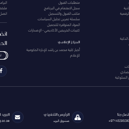
متطلبات القبول
البرام
دية
سجل الاهتمام في البرنامج
ملخصا
لرقمية
مكتب القبول والتسجيل
اتصل 
سلسلة تمرين تحليل السياسات
المواد المتوافرة للتحميل
كتيبات الخريجين الأكاديمي - الإصدارات
انض
الذكية
الح
المركز الإعلامي
أخبار كلية محمد بن راشد للإدارة الحكومية
للإعلام
ل
ات
تصادي
 السلوكية
تصل بنا
الرئيس التنفيذي
البريد 
+9714329329
صندوق البريد
g.ac.ae