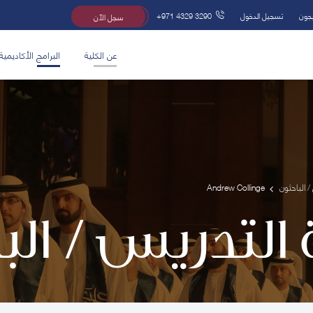
يجون
تسجيل الدخول
+971 4329 3290
سجل الآن
عن الكلية
البرامج الأكاديمية
/ الباحثون
Andrew Collinge
 التدريس / ال