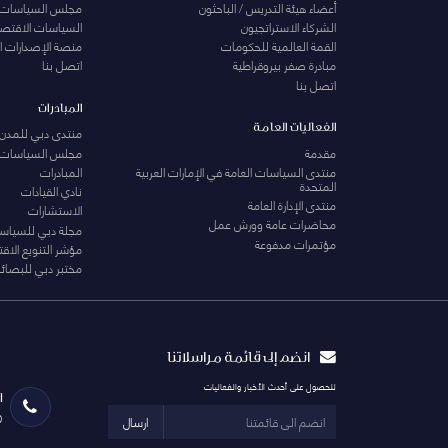
أعضاء هيئة التدريس / الباحثون
مجلس السياسات
الشركاء الاستراتجيون
السياسات الاقتصا
القمة العالمية للحكومات
منصة الإصدارات ا
مبادرة صفر بيروقراطية
اتصل بنا
اتصل بنا
المبادرات
الفعاليات العامة
منتدى دبي للمدن 
مقدمة
مجلس السياسات
منتدى السياسات العامة في الإمارات العربية
المبادرات
المتحدة
نادي القيادات
منتدى الإدارة العامة
الاستشارات
محاضرات عامة وورش عمل
مجلة دبي للسياس
مؤتمرات مدفوعة
مؤشر التنويع الاق
مختبر دبي للبصائر
انضم إلى قائمة مراسلاتنا
للحصول على أحدث الأخبار والفعاليات
ا
0
ارسال