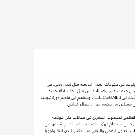
نولوجيا في حكومات المدن العالمية مثل لندن ودبي. في
ي هذه المعايير واعتمادها من قبل الحكومة الاتحادية
لدولة الإمارات العربية المتحدة في عام 2022. كما يعد أندرو مقيمًا رئيسيًا معتمدًا لبرنامج الذكاء الاصطناعي الأخلاقي IEEE CertifAIEd، ويساهم في تقديم دورة تدريبية
ريس ممثلين من حكومة دبي والقطاع الخاص.
ة العالمي لمجموعة العشرين في مجالات مثل حوكمة
 من خلال استخراج الرؤى والقيم من البيانات وإنشاء عروض
Horiz للمفوضية الأوروبية، وتأسيس منصات التعاون الرقمي والبياني مثل مكتب لندن للتكنولوجيا