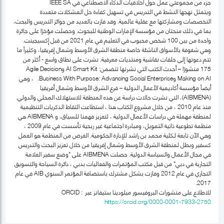
جزء من مجموعتي عمل حول أخلاقيات الذكاء الاصطناعي في IEEE SA
ويتمثل نهجها النشط في التدريس في تسهيل كفاءة حل المشكلات متعددة
التخصصات ومشاركتها مع عقلية عالمية. وقد فازت بالعديد من جوائز التدريس والبحث،
بما في ذلك منحتان من مؤسسة الإمارات الوطنية للبحوث. وحصلت مؤخرًا على جائزة
واحدة من بين 100 شخص محبوب في التعليم في عام 2021 من قبل إكسيجينت.
وهي شغوفة بالأسواق الناشئة خاصة منطقة الشرق الأوسط وشمال إفريقيا، وكثيراً ما
تتم دعوتها إلى حلقات نقاشية ومنتديات معرفية. نشرت على نطاق واسع - أكثر من
175 منشورًا – أحدث الكتب التي نشرتها تتضمن: AI Smart Kit وAgile Decision
Making on AI وBusiness With Purpose: Advancing Social Enterprise. ، وهي
أيضاً مؤسسة أكاديمية الأعمال الدولية – فرع الشرق الأوسط وشمال أفريقيا
(AIBMENA)، التي نشرت حالات دراسة عن هذه المنطقة للاستهلاك المحلي والدولي.
منذ عام 2010 ، من خلال مشروع الكتاب هذا ، استطاعت التقاط الذكريات التنظيمية
لمنطقة مهملة في دراسات الأعمال الدولية ، لتعزيز فهمنا للسياق، و AIBMENA هي
منظمة تطوعية ذاتية التمويل، ومبادرة اجتماعية غير ربحية تأسست في عام 2009 ،
وهي الآن تابعة لـكلية محمد بن راشد للإدارة الحكومية. الغرض من المنظمة هو العمل
كسفير وبطل لمنطقة الشرق الأوسط وشمال إفريقيا من خلال تعزيز البحث والتدريس
في مجال الأعمال والسياسة الدولية. حصلت AIBMENA على "وضع سفير العلامة
التجارية في دبي" من قبل مكتب المؤتمرات والفعاليات بدبي ، دائرة السياحة والتسويق
التجاري في عام 2012 وفازت بشكل مشترك باستضافة المؤتمر السنوي AIB في عام
2017.
للاطلاع على منشورات البروفيسور ميلودينا ستيفانز عبر ORCID :
https://orcid.org/0000-0001-7933-2750