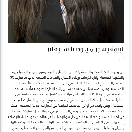
البروفيسور ميلودينا ستيفانز
أستاذ
من بين مجالات البحث والاستشارات التي تركز عليها البروفيسور ستيفنز الاستراتيجية،
والحكومة الرشيقة، وإدارة الأزمات وريادة الأعمال والعلامات التجارية. لديها ما يقارب 30
عامًا من الخبرة في المستويات الإدارية في كل من الصناعة والحكومة والأوساط
الأكاديمية. وقبل انضمامها إلى كلية محمد بن راشد للإدارة الحكومية ترأست برنامج
الماجستير في إدارة الابتكار، وكانت أول امرأة هندية تشغل منصب عميد جامعة في
ألمانيا. أمضت قبل ذلك أكثر من عقد في جامعة ولونغونغ في دبي (الإمارات العربية
المتحدة) ، وهي واحدة من أوائل الجامعات الخاصة في الإمارات العربية المتحدة ، حيث
تولت منصب نائب العميد ومدير برنامج الماجستير في إدارة الأعمال. شاركت بنشاط
في لجان الاعتماد ولجان الاعتماد في كل من الإمارات العربية المتحدة وألمانيا، بالإضافة
إلى مهامها في التواصل مع المؤسسات. عاشت في الولايات المتحدة الأمريكية والهند
وتايوان وألمانيا. البروفيسور ستيفنز عضو في العديد من المجالس الاستشارية، وهي