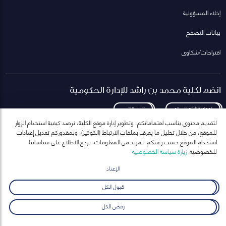
إخلاء المسؤولية
بيانات التصفح
اقتراحات/شكاوى
انضم لكلية محمد بن راشد للإدارة الحكومية
لمعاودة الاتصال بكم
تنزيل الكتيب
لتقديم محتوى يناسب اهتماماتكم، وتطوير إدارة موقع الكلية، نرصد كيفية استخدام الزوار
للموقع، من خلال تحليل ما يعرف بملفات الارتباط (الكوكيز)، وبمقدوركم تعديل إعدادات
استخدام الموقع حسب رغبتكم. لمزيد من المعلومات، يرجع الاطلاع على سياساتنا
للخصوصية.
زيارة سياسة الخصوصية
انضم إلى قائمة مراسلاتنا
للحصول على أحدث الأخبار والفعاليات
الإعداد
ارسال
قبول الكل
رفض الكل