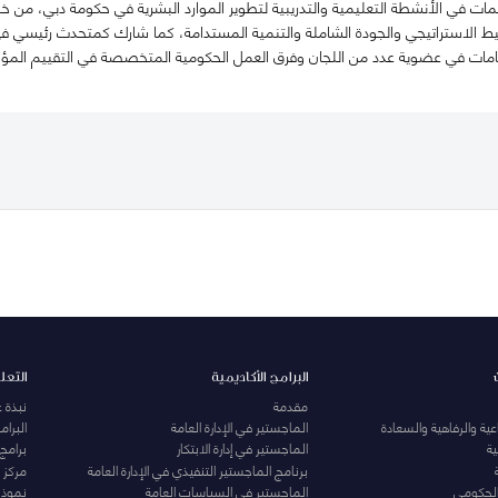
ت في الأنشطة التعليمية والتدريبية لتطوير الموارد البشرية في حكومة دبي، من خلال
طيط الاستراتيجي والجودة الشاملة والتنمية المستدامة، كما شارك كمتحدث رئيسي في
سهامات في عضوية عدد من اللجان وفرق العمل الحكومية المتخصصة في التقييم المؤ
البرامج الأكاديمية
التعل
مقدمة
نبذة 
ية والرفاهية والسعادة
الماجستير في الإدارة العامة
البرا
ة
الماجستير في إدارة الابتكار
برامج
برنامج الماجستير التنفيذي في الإدارة العامة
مركز ا
الحكومي
الماجستير في السياسات العامة
نموذج 