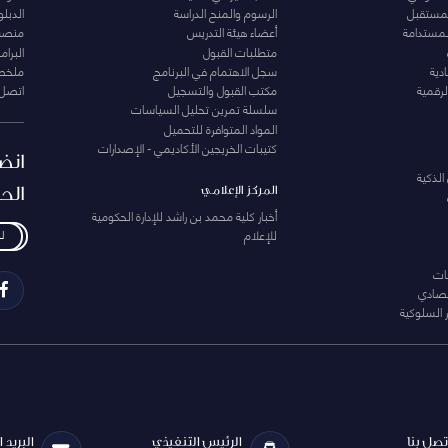
المستقبل
الرسوم والمنح الدراسة
الدبل
لمستدامة
أعضاء هيئة التدريس
منصة 
متطلبات القبول
البرام
دية
سجل الاهتمام في البرنامج
ملخصا
لرقمية
مكتب القبول والتسجيل
اتصل 
سلسلة تمرين تحليل السياسات
المواد المتوافرة للتحميل
كتيبات الخريجين الأكاديمي - الإصدارات
انض
الذكية
الح
المركز الإعلامي
أخبار كلية محمد بن راشد للإدارة الحكومية
للإعلام
ل
ات
تصادي
 السلوكية
تصل بنا
الرئيس التنفيذي
البريد 