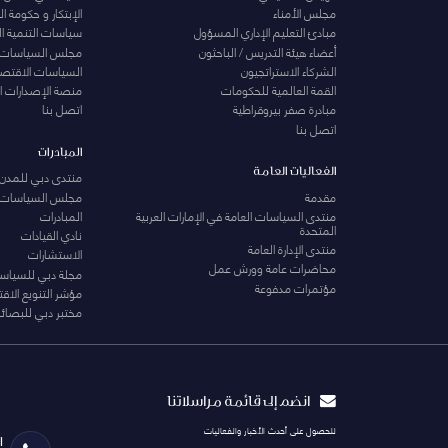
مجلس الأمناء
الإبتكار و حكومة 
مبادئ التعليم الإداري المسؤول
سياسات التنمية ا
أعضاء هيئة التدريس / الباحثون
مجلس السياسات
الشركاء الاستراتجيون
السياسات الاقتصا
القمة العالمية للحكومات
منصة الإصدارات ا
مبادرة صفر بيروقراطية
اتصل بنا
اتصل بنا
المبادرات
الفعاليات العامة
منتدى دبي للمدن 
مقدمة
مجلس السياسات
منتدى السياسات العامة في الإمارات العربية
المبادرات
المتحدة
نادي القيادات
منتدى الإدارة العامة
الاستشارات
محاضرات عامة وورش عمل
مجلة دبي للسياس
مؤتمرات مدفوعة
مؤشر التنويع الاق
مختبر دبي للبصائر
انضم إلى قائمة مراسلاتنا
للحصول على أحدث الأخبار والفعاليات
ا