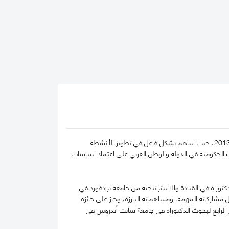
يشغل الدكتور علي بن سباع المري منصب الرئيس التنفيذي لكلية محمد بن راشد للإدارة الحكومية منذ مارس 2013، حيث ساهم بشكل فاعل في تطوير الأنشطة
ت الحكومية في الدولة والوطن العربي على اعتماد سياسات
وراة في القيادة والاستراتيجية من جامعة برادفورد في
اركاته المهمة، ومساهماته البارزة، وحاز على جائزة
يجية خلال المؤتمر الرابع لبحوث الدكتوراة في جامعة سانت أندروس في