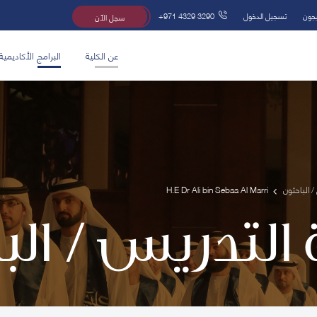
يجون
تسجيل الدخول
+971 4329 3290
سجل الآن
عن الكلية
البرامج الأكاديمية
/ الباحثون
H.E Dr Ali bin Sebaa Al Marri
 التدريس / ال