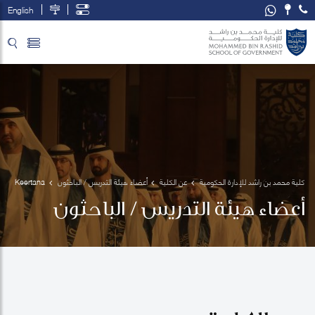
English
تخطي إلى المحتوى الرئيسي
فتح قائمة الوصول
كلية محمد بن راشد للإدارة الحكومية
عن الكلية
أعضاء هيئة التدريس / الباحثون
Keertana 
Subramani
أعضاء هيئة التدريس / الباحثون