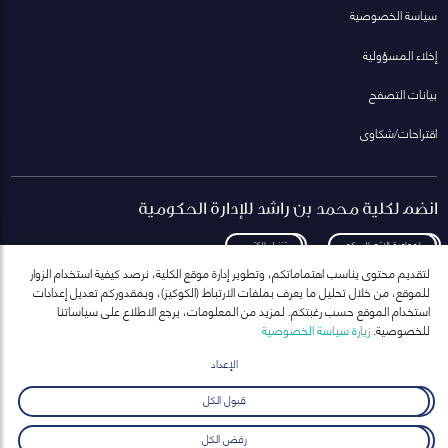
سياسة الخصوصية
إخلاء المسؤولية
بيانات التصفح
اقتراحات/شكاوى
انضم لكلية محمد بن راشد للإدارة الحكومية
لمعاودة الاتصال بكم
تنزيل الكتيب
لتقديم محتوى يناسب اهتماماتكم، وتطوير إدارة موقع الكلية، نرصد كيفية استخدام الزوار
للموقع، من خلال تحليل ما يعرف بملفات الارتباط (الكوكيز)، وبمقدوركم تعديل إعدادات
استخدام الموقع حسب رغبتكم. لمزيد من المعلومات، يرجع الاطلاع على سياساتنا
للخصوصية.
زيارة سياسة الخصوصية
انضم إلى قائمة مراسلاتنا
للحصول على أحدث الأخبار والفعاليات
الإعداد
ارسال
قبول الكل
رفض الكل