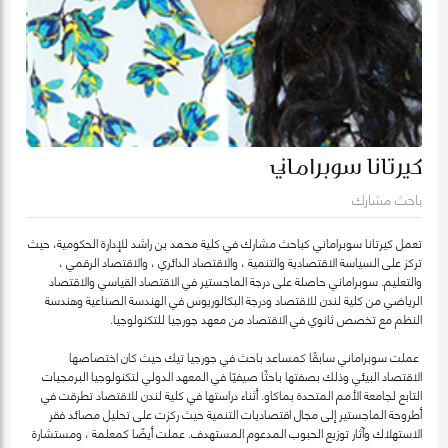
كيرتانا سوبراماني
باحث مشارك
تعمل كيرتانا سوبراماني كباحث مشارك في كلية محمد بن راشد للإدارة الحكومية، حيث
تركز على السياسة الاقتصادية والتنمية ، والاقتصاد الدائري ، والاقتصاد الرقمي ،
والتعليم. سوبراماني حاصلة على درجة الماجستير في الاقتصاد القياسي والاقتصاد
الرياضي من كلية لندن للاقتصاد ودرجة البكالوريوس في الهندسة الصناعية وهندسة
النظم مع تخصص ثانوي في الاقتصاد من معهد جورجيا للتكنولوجيا.
عملت سوبراماني سابقًا كمساعد باحث في جورجيا تيك حيث كان اختصاصها
الاقتصاد البيئي وذلك بصفتها باحثًا صيفيًا في المعهد الدولي لتكنولوجيا البرمجيات
التابع لجامعة الأمم المتحدة بماكاو. أثناء دراستها في كلية لندن للاقتصاد تطرقت في
أطروحة الماجستير إلى مجال اقتصاديات التنمية حيث ركزت على تحليل مصائد فقر
الاستهلاك وآثار توزيع الحبوب المدعوم المستهدف. عملت أيضًا كمعلمة ، ومستشارة