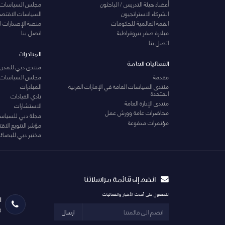
أعضاء هيئة التدريس / الباحثون
مجلس السياسات
الشركاء الاستراتجيون
السياسات الاقتصا
القمة العالمية للحكومات
منصة الإصدارات ا
مبادرة صفر بيروقراطية
اتصل بنا
اتصل بنا
المبادرات
الفعاليات العامة
منتدى دبي للمدن 
مقدمة
مجلس السياسات
منتدى السياسات العامة في الإمارات العربية
المبادرات
المتحدة
نادي القيادات
منتدى الإدارة العامة
الاستشارات
محاضرات عامة وورش عمل
مجلة دبي للسياس
مؤتمرات مدفوعة
مؤشر التنويع الاق
مختبر دبي للبصائر
انضم إلى قائمة مراسلاتنا
للحصول على أحدث الأخبار والفعاليات
ا
0
ارسال