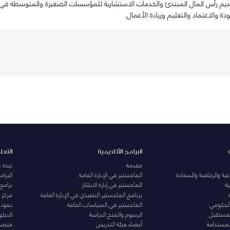
رأس المال المبتدئ والخدمات الاستشارية للمؤسسات الصغيرة والمتوسطة في البلد
ودة والاعتماد والتعليم وريادة الأعمال.
البرامج الأكاديمية
التعل
مقدمة
نبذة 
ية والرفاهية والسعادة
الماجستير في الإدارة العامة
البرا
ة
الماجستير في إدارة الابتكار
برامج
برنامج الماجستير التنفيذي في الإدارة العامة
مركز ا
الحكومي
الماجستير في السياسات العامة
نموذج 
المستقبل
الرسوم والمنح الدراسة
الدبل
لمستدامة
أعضاء هيئة التدريس
منصة 