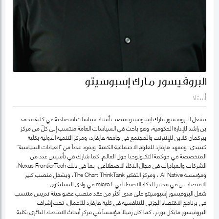
البروفيسور مارك إسبوسيتو
أستاذ
يشغل البروفيسور مارك إسبوسيتو منصب أستاذ سياسات اقتصادية في كلية محمد
بن راشد للإدارة الحكومية، وهو باحث في السياسات العامة منتسب إلى كلّ من مركز
بيركمان كلاين للإنترنت والمجتمع في جامعة هارفارد، ومركز التنمية الدولية بكلية
كينيدي، ومعهد هارفارد للعلوم الاجتماعية الكمية. ويقود عدداً من "العيادات السياسية"
المتخصصة في حوكمة التكنولوجيا حول العالم. كما شارك في تأسيس عدد من
الشركات والمبادرات في مجال الذكاء الاصطناعي، بما في ذلك Nexus FrontierTech،
ومؤسسة AI Native ، ومركز التفكير The Chart ThinkTank، ويشغل منصب كبير
الاقتصاديين في مختبر الذكاء الاصطناعي micro1 في وادي السيليكون.
شغل البروفيسور إسبوسيتو على مدى أكثر من عقد منصب عضو هيئة تدريس منتسب
في برنامج الاقتصاد الجزئي للتنافسية في كلية هارفارد للأعمال، تحت إشراف
البروفيسور مايكل بورتر، كما كان زميلاً مؤسساً في مركز أبحاث الاقتصاد الدائري بكلية