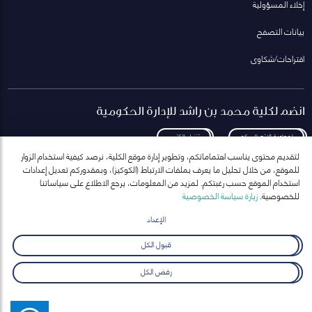
إخلاء المسؤولية
بيانات التصفح
اقتراحات/شكاوى
انضم لكلية محمد بن راشد للإدارة الحكومية
لمعاودة الاتصال بكم
تنزيل الكتيب
لتقديم محتوى يناسب اهتماماتكم، وتطوير إدارة موقع الكلية، نرصد كيفية استخدام الزوار
للموقع، من خلال تحليل ما يعرف بملفات الارتباط (الكوكيز)، وبمقدوركم تعديل إعدادات
استخدام الموقع حسب رغبتكم. لمزيد من المعلومات، يرجع الاطلاع على سياساتنا
للخصوصية.
زيارة سياسة الخصوصية
انضم إلى قائمة مراسلاتنا
للحصول على أحدث الأخبار والفعاليات
الإعداد
ارسال
قبول الكل
رفض الكل