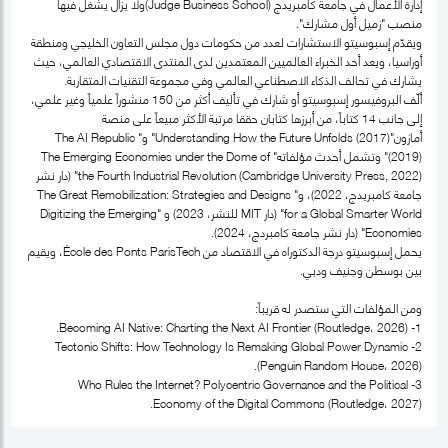
إدارة الأعمال في جامعة كامبريدج (Judge Business School)ولا يزال يشغل فيها
منصب "زميل أول مشارك".
ويقدّم إسبوسيتو الاستشارات لعدد من حكومات دول مجلس التعاون الخليجي ومنطقة
أوراسيا، ويعد أحد الخبراء العالميين المعتمدين لدى المنتدى الاقتصادي العالمي، حيث
يشارك في تحالف الذكاء الاصطناعي العالمي وفي مجموعة التقنيات المتقاربة.
ألّف البروفيسور إسبوسيتو أو شارك في تأليف أكثر من 150 منشوراً علمياً وغير علمي،
إلى جانب 14 كتاباً، من أبرزها كتابان حققا مرتبة الأكثر مبيعاً على منصة
أمازون"Understanding How the Future Unfolds (2017)" و" The AI Republic
(2019)" وتشمل أحدث مؤلفاته" The Emerging Economies under the Dome of
the Fourth Industrial Revolution (Cambridge University Press, 2022)" (دار نشر
جامعة كامبريدج، 2022)، و" The Great Remobilization: Strategies and Designs
for a Global Smarter World" (دار MIT للنشر، 2023) و "Digitizing the Emerging
Economies" (دار نشر جامعة كامبردج، 2024).
يحمل إسبوسيتو درجة الدكتوراه في الاقتصاد من École des Ponts ParisTech، ويقيم
بين بوسطن وجنيف ودبي.
ومن المؤلفات التي ستصدر له قريباً:
1- Becoming AI Native: Charting the Next AI Frontier (Routledge، 2026).
2- Tectonic Shifts: How Technology Is Remaking Global Power Dynamic
(Penguin Random House، 2026).
3- Who Rules the Internet? Polycentric Governance and the Political
Economy of the Digital Commons (Routledge، 2027).