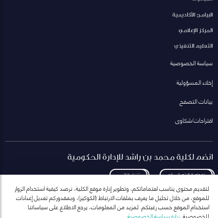
البرامج الأكاديمية
المركز الإعلامي
التعليم التنفيذي
سياسة الخصوصية
إخلاء المسؤولية
بيانات التصفح
اقتراحات/شكاوى
انضم لكلية محمد بن راشد للإدارة الحكومية
لمعاودة الاتصال بكم
تنزيل الكتيب
لتقديم محتوى يناسب اهتماماتكم، وتطوير إدارة موقع الكلية، نرصد كيفية استخدام الزوار
للموقع، من خلال تحليل ما يعرف بملفات الارتباط (الكوكيز)، وبمقدوركم تعديل إعدادات
استخدام الموقع حسب رغبتكم. لمزيد من المعلومات، يرجع الاطلاع على سياساتنا
للخصوصية.
زيارة سياسة الخصوصية
انضم إلى قائمة مراسلاتنا