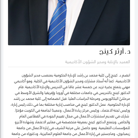
د. آرثر كينج
العميد بالإنابة ومدير الشؤون الأكاديمية
انضم د. كينج إلى كلية محمد بن راشد للإدارة الحكومية بمنصب مدير الشؤون
الأكاديمية، كما أنه أستاذ مشارك ومدير الشؤون الأكاديمية في الكلية. وهو أكاديمي
مهني يتمتع بخبرة تزيد عن خمسة عشر عامًا في التدريس والإدارة الأكاديمية. قام
الدكتور كينج بالتدريس في جامعات مختلفة في أوروبا وإفريقيا والشرق الأوسط في
مرحلتيّ البكالوريوس ومرحلة الدراسات العليا. قبل انضمامه إلى كلية محمد بن راشد
للإدارة الحكومية، عمل الدكتور كينج في مناصب إدارية مختلفة بما في ذلك رئيس إدارة،
ورئيس لجنة الاعتماد، ورئيس مركز ريادة الأعمال، وعميدًا لجامعة في الكويت مؤخرًا.
شارك في تقديم استشارات الأعمال في مجال تقييم الجودة في القطاعين العام
والخاص. ويتمتع الدكتور كينج بمعرفة متخصصة في معايير الاعتماد وشهادة الأيزو
للمؤسسات التعليمية. وهو حاصل على مرتبة الشرف في إدارة الأعمال من جامعة
زيمبابوي، وماجستير في إدارة الأعمال من جامعة العلوم الماليزية، ودكتوراه من جامعة