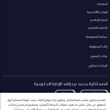
المبادرات
البرامج الأكاديمية
المركز الإعلامي
التعليم التنفيذي
سياسة الخصوصية
إخلاء المسؤولية
بيانات التصفح
اقتراحات/شكاوى
انضم لكلية محمد بن راشد للإدارة الحكومية
لمعاودة الاتصال بكم
تنزيل الكتيب
لتقديم محتوى يناسب اهتماماتكم، وتطوير إدارة موقع الكلية، نرصد كيفية استخدام الزوار
للموقع، من خلال تحليل ما يعرف بملفات الارتباط (الكوكيز)، وبمقدوركم تعديل إعدادات
استخدام الموقع حسب رغبتكم. لمزيد من المعلومات، يرجع الاطلاع على سياساتنا