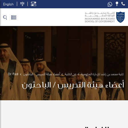
English
تخطي إلى المحتوى الرئيسي
فتح قائمة الوصول
كلية محمد بن راشد للإدارة الحكومية
عن الكلية
أعضاء هيئة التدريس / الباحثون
Dr. Fadi 
Salem
أعضاء هيئة التدريس / الباحثون