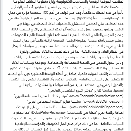
تخصّصه الحوكمة الرقمية والسياسات التكنولوجية وإدارة منظومة البيانات الحكومية
وحوكمة الذكاء الاصطناعي، حيث يعتبر على مدى العقدين السابقين أحد أهم الباحثين
تأثيراً في هذه المجالات عالمياً، وقد اختير كواحد من أهم 100 شخصية مؤثرة في مجال
الحكومة الرقمية عالمياً (Apolitical). وهو عضو في عديد من مجالس الإدارة والأمناء في
هذه المجالات مثل المجلس الاستشاري لأخلاقيات الذكاء الاصطناعي لـهيئة دبي
الرقمية وعضو مجموعة عمل خبراء حوكمة آثار الذكاء الاصطناعي التابع لمنظمة ISO،
وعضو المجلس العالمي لأهداف التنمية المستدامة التابع للقمة العالمية للحكومات،
وعضو مجلس أمناء جمعية الحكومة الرقمية، الجمعية الرائدة عالمياً في مجال البحث
العلمي في مجالات الحوكمة الرقمية المتعددة. كما تمتد خبرته إلى سياسات الابتكار
في القطاع العام، والمدن الذكية، بما في ذلك تطبيقات الذكاء الصناعي والثورة
الصناعية الرابعة، والبيانات الضخمة، ونماذج الحوكمة الحديثة القائمة على البيانات،
وتأثير التحول الرقمي على التنمية الاقتصادية والاجتماعية، وحوكمة وسياسات الذكاء
الاصطناعي والآثار المجتمعية للتقنيات الناشئة. ألّف د. فادي عشرات المؤلفات وتقارير
السياسات والكتب المؤثرة عالمياً، إضافة إلى أبحاثه الواسعة المنشورة حول تأثير الإعلام
الاجتماعي على السياسات العامة، والحكومة الذكية، وأثر الاقتصاد الرقمي على التنمية،
والتحول الرقمي في المنطقة العربية. من أهم مؤلفاته والمنشورات الريادية التي
أسسها، سلسلة تقارير "مؤشر التنوع الاقتصادي العالمي"
(www.EconomicDiversification.com)، "مؤشر أهداف التنمية المستدامة العربي"
(www.ArabSDGIndex.com)، سلسلة تقارير "الإعلام الاجتماعي العربي"
(www.ArabSocialMediaReport.com)، وسلسلة "العالم العربي على الإنترنت"،
إضافة لرئاسة تحرير "مجلة دبي للسياسات" (DubaiPolicyReview.ae). كما يتمتّع د.
فادي بخبرة عملية متنوّعة الاختصاص تمتدّ لأكثر من عشرين سنة في مجالات بحوث
السياسات العامة، بما في ذلك مراكز صنع القرار الحكومية، والمؤسسات الإعلامية
العالمية، والمؤسسات البحثية ومراكز البحوث. وقد عمل قبل انضمامه إلى كليّة دبي