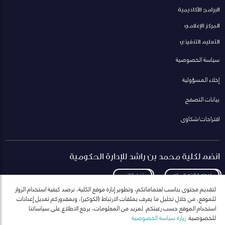
البرامج الأكاديمية
المركز الإعلامي
التعليم التنفيذي
سياسة الخصوصية
إخلاء المسؤولية
بيانات التصفح
اقتراحات/شكاوى
انضم لكلية محمد بن راشد للإدارة الحكومية
لمعاودة الاتصال بكم
تنزيل الكتيب
لتقديم محتوى يناسب اهتماماتكم، وتطوير إدارة موقع الكلية، نرصد كيفية استخدام الزوار
للموقع، من خلال تحليل ما يعرف بملفات الارتباط (الكوكيز)، وبمقدوركم تعديل إعدادات
استخدام الموقع حسب رغبتكم. لمزيد من المعلومات، يرجع الاطلاع على سياساتنا
للخصوصية.
زيارة سياسة الخصوصية
انضم إلى قائمة مراسلاتنا