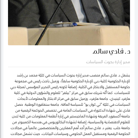
د. فادي سالم
مدير إدارة بحوث السياسات
يشغل د. فادي سالم منصب مدير إدارة بحوث السياسات في كليّة محمد بن راشد
للإدارة الحكومية (كلية دبي للإدارة الحكومية سابقاً)، وزميل باحث رئيس في مجموعة
حكومة المستقبل والابتكار في الكلية، إضافةً لكونه رئيس التحرير المؤسس لمجلة دبي
للسياسات. كما أنّه شريك سابق في مركز "بيلفر" للعلوم والشؤون الدولية في كلية
هارفرد كينيدي، جامعة هارفرد، وزميل سابق في مركز الابتكار والمعلومات لأبحاث
السياسات في كليّة "لي كوان يو" للسياسة العامّة، جامعة سنغافورة الوطنية. حصل
فادي على شهادة الدكتوراه في السياسات العامة في تخصص الحوكمة الرقمية من
جامعة أكسفورد العريقة وشهادة الماجيستير في إدارة أنظمة المعلومات من كلية لندن
للعلوم الاقتصادية والسياسية، إضافة لشهادة البكالوريوس في هندسة الكمبيوتر من
جامعة حلب. يعتبر د. فادي سالم أحد أهم المفكرين والمتخصصين عالمياً في مجالات
الحكومة الرقمية ومستقبل العمل الحكومي وسياسات البيانات، حيث تشمل مجالات