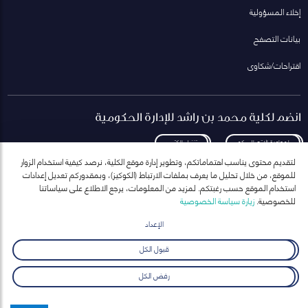
إخلاء المسؤولية
بيانات التصفح
اقتراحات/شكاوى
انضم لكلية محمد بن راشد للإدارة الحكومية
لمعاودة الاتصال بكم
تنزيل الكتيب
لتقديم محتوى يناسب اهتماماتكم، وتطوير إدارة موقع الكلية، نرصد كيفية استخدام الزوار
للموقع، من خلال تحليل ما يعرف بملفات الارتباط (الكوكيز)، وبمقدوركم تعديل إعدادات
استخدام الموقع حسب رغبتكم. لمزيد من المعلومات، يرجع الاطلاع على سياساتنا
للخصوصية.
زيارة سياسة الخصوصية
انضم إلى قائمة مراسلاتنا
للحصول على أحدث الأخبار والفعاليات
الإعداد
ارسال
قبول الكل
رفض الكل