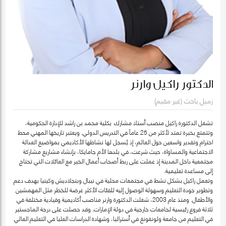
الدكتور راكيل وارنر
زميل باحث (غير مقيم)
تشغل الدكتورة راكيل منصب أستاذ مشارك بكلية محمد بن راشد للإدارة الحكومية،
وتتمتع بخبرة تمتد لأكثر من 25 عاماً في التدريس الدولي. ويعتبر تاريخها المهني محط
احترام وتقدير واسعين حول العالم، إذ يُسجل لها نشاطها الأكاديمي بمواضيع العدالة
الاجتماعية والمساواة، حيث شرعت، في بلدها الأم جامايكا، بإنشاء مشاريع مشاركة
مجتمعية داخل المدينة إذ عملت على ربط أصحاب أعمال الخير مع العائلات التي تحتاج
إلى مساعدة تعليمية.
وتعمل راكيل بشكل نشط في مجتمعات محلية في نيبال وبنجلاديش وكينيا بهدف دعم
وتطوير جودة التعليم وسهولة الوصول إليه للفئات الأكثر عرضة للخطر مثل المهمشين
والأطفال. ومنذ عام 2003، شغلت الدكتورة وارنر مناصب أكاديمية وقيادية مختلفة في
ثلاثة فروع رئيسية لجامعات خارجية في دولة الإمارات. وقد حصلت على درجة الماجستير
في التعليم من جامعة ولونغونغ في أستراليا، وشهادة الدراسات العليا في التعليم العالي