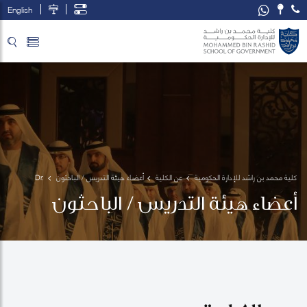
English
تخطي إلى المحتوى الرئيسي
فتح قائمة الوصول
كلية محمد بن راشد للإدارة الحكومية
عن الكلية
أعضاء هيئة التدريس / الباحثون
Dr. 
Racquel
أعضاء هيئة التدريس / الباحثون
 Warner