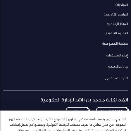
المبادرات
البرامج الأكاديمية
المركز الإعلامي
التعليم التنفيذي
سياسة الخصوصية
إخلاء المسؤولية
بيانات التصفح
اقتراحات/شكاوى
انضم لكلية محمد بن راشد للإدارة الحكومية
لمعاودة الاتصال بكم
تنزيل الكتيب
لتقديم محتوى يناسب اهتماماتكم، وتطوير إدارة موقع الكلية، نرصد كيفية استخدام الزوار
للموقع، من خلال تحليل ما يعرف بملفات الارتباط (الكوكيز)، وبمقدوركم تعديل إعدادات
استخدام الموقع حسب رغبتكم. لمزيد من المعلومات، يرجع الاطلاع على سياساتنا