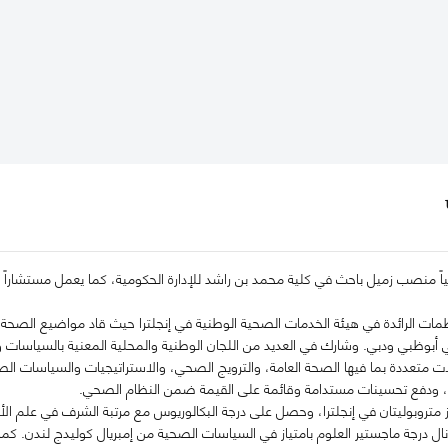
 منصب زميل باحث في كلية محمد بن راشد للإدارة الحكومية، كما يعمل مستشاراً ف
ات الرائدة في هيئة الخدمات الصحية الوطنية في إنجلترا حيث قاد مواضيع الصحة ال
أبوظبي ودبي. وشارك في العديد من اللجان الوطنية والمحلية المعنية بالسياسات و
متعددة بما فيها الصحة العامة، والترويج الصحي، والاستراتيجيات والسياسات ال
ية، ودفع تحسينات مستدامة وقائمة على القيمة ضمن النظام الصحي.
متروبوليتان في إنجلترا، وحصل على درجة البكالوريوس مع مرتبة الشرف في علم الأحي