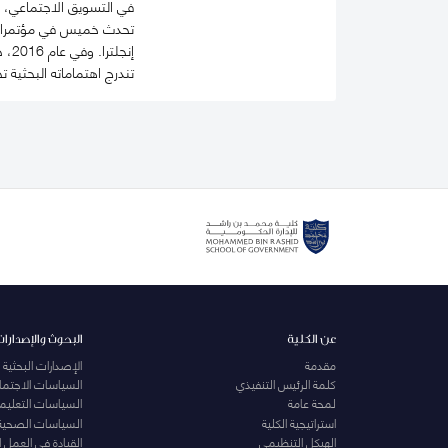
في التسويق الاجتماعي، و
تحدث خميس في مؤتمرات و
إنجلترا. وفي عام 2016، حصل على جائزة "مساهمة بارزة في المراجعة" من مجلةPublic Health ، تقديراً لمساهماته في تحسين جودة المجلة.
تندرج اهتماماته البحثية
عن الكلية
البحوث والإصدارات
مقدمة
الإصدارات البحثية
كلمة الرئيس التنفيذي
السياسات الاجتماع
لمحة عامة
السياسات التعليمي
استراتيجية الكلية
السياسات الصحية
الهيكل التنظيمي
القيادة في العمل 