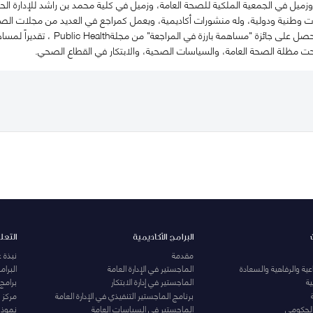
زميل في الجمعية الملكية للصحة العامة، وزميل في كلية محمد بن راشد للإدارة الح
طنية ودولية، وله منشورات أكاديمية، ويعمل كمراجع في العديد من مجلات الصحة
 تحت مظلة الصحة العامة، والسياسات الصحية، والابتكار في القطاع الصحي.
البرامج الأكاديمية
التعل
مقدمة
نبذة 
ية والرفاهية والسعادة
الماجستير في الإدارة العامة
البرا
ة
الماجستير في إدارة الابتكار
برامج
برنامج الماجستير التنفيذي في الإدارة العامة
مركز ا
الحكومي
الماجستير في السياسات العامة
نموذج 