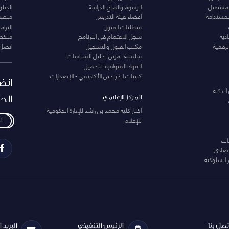
المستقبل
الرسوم والمنح الدراسة
الدبل
لمستدامة
أعضاء هيئة التدريس
منصة 
متطلبات القبول
البرام
دية
سجل الاهتمام في البرنامج
ملخصا
لرقمية
مكتب القبول والتسجيل
اتصل 
سلسلة تمرين تحليل السياسات
المواد المتوافرة للتحميل
كتيبات الخريجين الأكاديمي - الإصدارات
انض
الذكية
الح
المركز الإعلامي
أخبار كلية محمد بن راشد للإدارة الحكومية
للإعلام
ل
ات
تصادي
 السلوكية
تصل بنا
الرئيس التنفيذي
البريد 