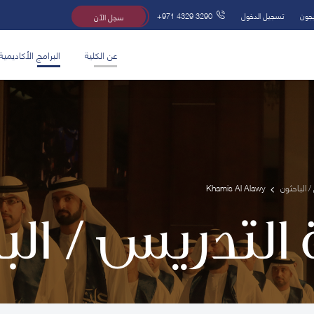
يجون
تسجيل الدخول
+971 4329 3290
سجل الآن
عن الكلية
البرامج الأكاديمية
/ الباحثون
Khamis Al Alawy
 التدريس / ال