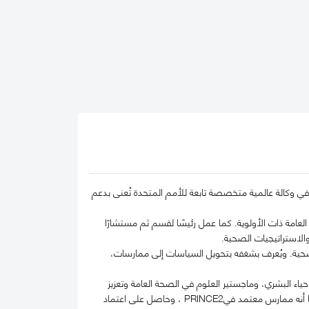
ي وكالة عالمية متخصصة تابعة للأمم المتحدة تُعنى بدعم
عامة ذات الأولوية. كما عمل رئيسًا لقسم ثم مستشارًا
الاستراتيجيات الصحية.
صحية. ويُعرف بشغفه بتحويل السياسات إلى ممارسات،
اء البشري، وماجستير العلوم في الصحة العامة وتعزيز
الصحة. وفي عام 2017، نال درجة ماجستير العلوم بامتياز في السياسات الصحية من إمبريال كوليدج لندن. كما أنه ممارس معتمد فيPRINCE2 ، وحاصل على اعتماد