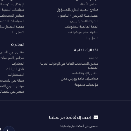
مجلس الأمناء
الإبتكار و حكومة 
مبادئ التعليم الإداري المسؤول
سياسات التنمية ا
أعضاء هيئة التدريس / الباحثون
مجلس السياسات
الشركاء الاستراتجيون
السياسات الاقتصا
القمة العالمية للحكومات
منصة الإصدارات ا
مبادرة صفر بيروقراطية
اتصل بنا
اتصل بنا
المبادرات
الفعاليات العامة
منتدى دبي للمدن 
مقدمة
مجلس السياسات
منتدى السياسات العامة في الإمارات العربية
المبادرات
المتحدة
نادي القيادات
منتدى الإدارة العامة
الاستشارات
محاضرات عامة وورش عمل
مجلة دبي للسياس
مؤتمرات مدفوعة
مؤشر التنويع الاق
مختبر دبي للبصائر
انضم إلى قائمة مراسلاتنا
للحصول على أحدث الأخبار والفعاليات
ا