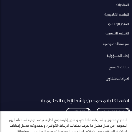
المبادرات
البرامج الأكاديمية
المركز الإعلامي
التعليم التنفيذي
سياسة الخصوصية
إخلاء المسؤولية
بيانات التصفح
اقتراحات/شكاوى
انضم لكلية محمد بن راشد للإدارة الحكومية
لمعاودة الاتصال بكم
تنزيل الكتيب
لتقديم محتوى يناسب اهتماماتكم، وتطوير إدارة موقع الكلية، نرصد كيفية استخدام الزوار
للموقع، من خلال تحليل ما يعرف بملفات الارتباط (الكوكيز)، وبمقدوركم تعديل إعدادات
استخدام الموقع حسب رغبتكم. لمزيد من المعلومات، يرجع الاطلاع على سياساتنا