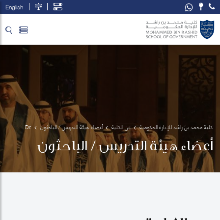
English
تخطي إلى المحتوى الرئيسي
فتح قائمة الوصول
كلية محمد بن راشد للإدارة الحكومية
عن الكلية
أعضاء هيئة التدريس / الباحثون
Dr. 
Abdulla 
أعضاء هيئة التدريس / الباحثون
Alawadhi