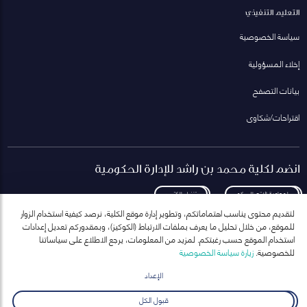
التعليم التنفيذي
سياسة الخصوصية
إخلاء المسؤولية
بيانات التصفح
اقتراحات/شكاوى
انضم لكلية محمد بن راشد للإدارة الحكومية
لمعاودة الاتصال بكم
تنزيل الكتيب
لتقديم محتوى يناسب اهتماماتكم، وتطوير إدارة موقع الكلية، نرصد كيفية استخدام الزوار
للموقع، من خلال تحليل ما يعرف بملفات الارتباط (الكوكيز)، وبمقدوركم تعديل إعدادات
استخدام الموقع حسب رغبتكم. لمزيد من المعلومات، يرجع الاطلاع على سياساتنا
للخصوصية.
زيارة سياسة الخصوصية
انضم إلى قائمة مراسلاتنا
للحصول على أحدث الأخبار والفعاليات
الإعداد
ارسال
قبول الكل