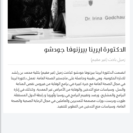
الدكتورة ايرينا بيرزنوفا جودشو
زميل باحث (غير مقيم)
انضمت الدكتورة ايرينا بيرزنوفا جودشو كباحث زميل (غير مقيم) بكلية محمد بن رلشد
للادارة الحكومية، وهي طبيبة وحاصلة على ماجستير الصحة العامة. تعمل دكتورة ايرينا
في مجال الصحة العامة مع خبرة كبيرة في برامج الوقاية من فيروس نقص المناعة
والسل، وسياسات منع التدخين والوقاية من الأمراض غير المعدية، وكذلك في إدارة
البرامج والمشاريع، ورصد وتقييم البرامج في روسيا وأوروبا و رابطة الدول المستقلة.
طورت ودرست دورات مصممة للمديرين والعاملين في مجال الرعاية الصحية والصحة
العامة، وسياسات منع التدخين من التطوير للتنفيذ.