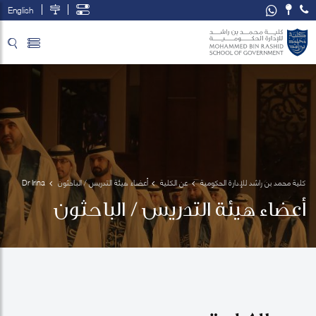
English
تخطي إلى المحتوى الرئيسي
فتح قائمة الوصول
كلية محمد بن راشد للإدارة الحكومية
عن الكلية
أعضاء هيئة التدريس / الباحثون
Dr Irina 
Berezhnova
أعضاء هيئة التدريس / الباحثون
 Godchaux