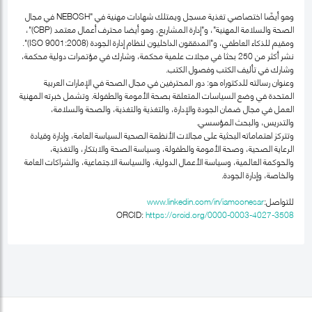
وهو أيضًا اختصاصي تغذية مسجل ويمتلك شهادات مهنية في "NEBOSH في مجال
الصحة والسلامة المهنية"، و"إدارة المشاريع، وهو أيضا محترف أعمال معتمد (CBP)"،
ومقيم للذكاء العاطفي، و"المدققون الداخليون لنظام إدارة الجودة (ISO 9001:2008)".
نشر أكثر من 250 بحثا في مجلات علمية محكمة، وشارك في مؤتمرات دولية محكمة،
وشارك في تأليف الكتب وفصول الكتب.
وعنوان رسالته للدكتوراه هو: دور المحترفين في مجال الصحة في الإمارات العربية
المتحدة في وضع السياسات المتعلقة بصحة الأمومة والطفولة. وتشمل خبرته المهنية
العمل في مجال ضمان الجودة والإدارة، والتغذية والتغذية، والصحة والسلامة،
والتدريس، والبحث المؤسسي.
وتتركز اهتماماته البحثية على مجالات الأنظمة الصحية السياسة العامة، وإدارة وقيادة
الرعاية الصحية، وصحة الأمومة والطفولة، وسياسة الصحة والابتكار، والتغذية،
والحوكمة العالمية، وسياسة الأعمال الدولية، والسياسة الاجتماعية، والشراكات العامة
والخاصة، وإدارة الجودة.
للتواصل:
www.linkedin.com/in/iamoonesar
ORCID:
https://orcid.org/0000-0003-4027-3508