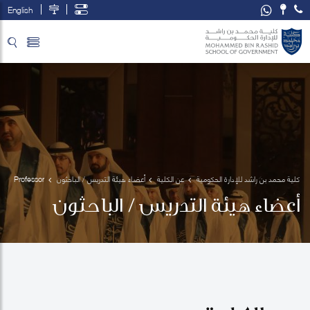
English
تخطي إلى المحتوى الرئيسي
فتح قائمة الوصول
كلية محمد بن راشد للإدارة الحكومية
عن الكلية
أعضاء هيئة التدريس / الباحثون
Professor 
Immanuel
أعضاء هيئة التدريس / الباحثون
 Azaad 
Moonesar
 R. D