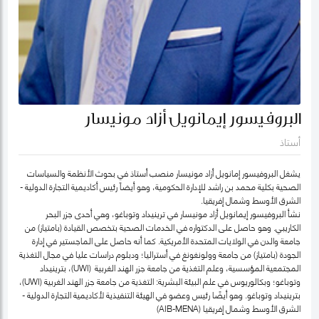
البروفيسور إيمانويل أزاد مونيسار
أستاذ
يشغل البروفيسور إمانويل أزاد مونيسار منصب أستاذ في بحوث الأنظمة والسياسات
الصحية بكلية محمد بن راشد للإدارة الحكومية، وهو أيضاً رئيس أكاديمية التجارة الدولية -
الشرق الأوسط وشمال إفريقيا.
نشأ البروفيسور إيمانويل أزاد مونيسار في ترينيداد وتوباغو، وهي أحدى جزر البحر
الكاريبي. وهو حاصل على الدكتواره في الخدمات الصحية بتخصص القيادة (بامتياز) من
جامعة والدن في الولايات المتحدة الأمريكية. كما أنه حاصل على الماجستير في إدارة
الجودة (بامتياز) من جامعة وولونغونغ في أستراليا؛ ودبلوم دراسات عليا في مجال التغذية
المجتمعية المؤسسية، وعلم التغذية من جامعة جزر الهند الغربية (UWI)، بترينيداد
وتوباغو؛ وبكالوريوس في علم البيئة البشرية: التغذية من جامعة جزر الهند الغربية (UWI)،
بترينيداد وتوباغو. وهو أيضًا رئيس وعضو في الهيئة التنفيذية لأكاديمية التجارة الدولية -
الشرق الأوسط وشمال إفريقيا (AIB-MENA)