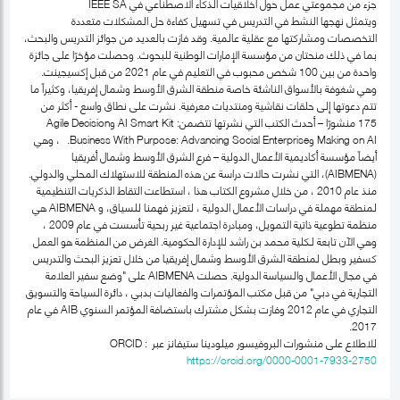
جزء من مجموعتي عمل حول أخلاقيات الذكاء الاصطناعي في IEEE SA
ويتمثل نهجها النشط في التدريس في تسهيل كفاءة حل المشكلات متعددة
التخصصات ومشاركتها مع عقلية عالمية. وقد فازت بالعديد من جوائز التدريس والبحث،
بما في ذلك منحتان من مؤسسة الإمارات الوطنية للبحوث. وحصلت مؤخرًا على جائزة
واحدة من بين 100 شخص محبوب في التعليم في عام 2021 من قبل إكسيجينت.
وهي شغوفة بالأسواق الناشئة خاصة منطقة الشرق الأوسط وشمال إفريقيا، وكثيراً ما
تتم دعوتها إلى حلقات نقاشية ومنتديات معرفية. نشرت على نطاق واسع - أكثر من
175 منشورًا – أحدث الكتب التي نشرتها تتضمن: AI Smart Kit وAgile Decision
Making on AI وBusiness With Purpose: Advancing Social Enterprise. ، وهي
أيضاً مؤسسة أكاديمية الأعمال الدولية – فرع الشرق الأوسط وشمال أفريقيا
(AIBMENA)، التي نشرت حالات دراسة عن هذه المنطقة للاستهلاك المحلي والدولي.
منذ عام 2010 ، من خلال مشروع الكتاب هذا ، استطاعت التقاط الذكريات التنظيمية
لمنطقة مهملة في دراسات الأعمال الدولية ، لتعزيز فهمنا للسياق، و AIBMENA هي
منظمة تطوعية ذاتية التمويل، ومبادرة اجتماعية غير ربحية تأسست في عام 2009 ،
وهي الآن تابعة لـكلية محمد بن راشد للإدارة الحكومية. الغرض من المنظمة هو العمل
كسفير وبطل لمنطقة الشرق الأوسط وشمال إفريقيا من خلال تعزيز البحث والتدريس
في مجال الأعمال والسياسة الدولية. حصلت AIBMENA على "وضع سفير العلامة
التجارية في دبي" من قبل مكتب المؤتمرات والفعاليات بدبي ، دائرة السياحة والتسويق
التجاري في عام 2012 وفازت بشكل مشترك باستضافة المؤتمر السنوي AIB في عام
2017.
للاطلاع على منشورات البروفيسور ميلودينا ستيفانز عبر ORCID :
https://orcid.org/0000-0001-7933-2750