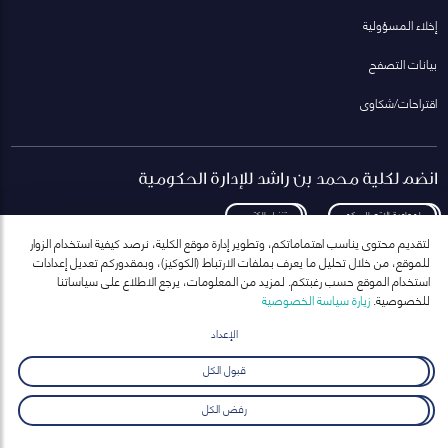
إخلاء المسؤولية
بيانات التصفح
اقتراحات/شكاوى
انضم لكلية محمد بن راشد للإدارة الحكومية
لمعاودة الاتصال بكم
تنزيل الكتيب
لتقديم محتوى يناسب اهتماماتكم، وتطوير إدارة موقع الكلية، نرصد كيفية استخدام الزوار
للموقع، من خلال تحليل ما يعرف بملفات الارتباط (الكوكيز)، وبمقدوركم تعديل إعدادات
استخدام الموقع حسب رغبتكم. لمزيد من المعلومات، يرجع الاطلاع على سياساتنا
للخصوصية.
زيارة سياسة الخصوصية
انضم إلى قائمة مراسلاتنا
للحصول على أحدث الأخبار والفعاليات
الإعداد
ارسال
قبول الكل
رفض الكل