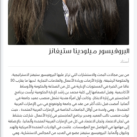
البروفيسور ميلودينا ستيفانز
أستاذ
من بين مجالات البحث والاستشارات التي تركز عليها البروفيسور ستيفنز الاستراتيجية،
والحكومة الرشيقة، وإدارة الأزمات وريادة الأعمال والعلامات التجارية. لديها ما يقارب 30
عامًا من الخبرة في المستويات الإدارية في كل من الصناعة والحكومة والأوساط
الأكاديمية. وقبل انضمامها إلى كلية محمد بن راشد للإدارة الحكومية ترأست برنامج
الماجستير في إدارة الابتكار، وكانت أول امرأة هندية تشغل منصب عميد جامعة في
ألمانيا. أمضت قبل ذلك أكثر من عقد في جامعة ولونغونغ في دبي (الإمارات العربية
المتحدة) ، وهي واحدة من أوائل الجامعات الخاصة في الإمارات العربية المتحدة ، حيث
تولت منصب نائب العميد ومدير برنامج الماجستير في إدارة الأعمال. شاركت بنشاط
في لجان الاعتماد ولجان الاعتماد في كل من الإمارات العربية المتحدة وألمانيا، بالإضافة
إلى مهامها في التواصل مع المؤسسات. عاشت في الولايات المتحدة الأمريكية والهند
وتايوان وألمانيا. البروفيسور ستيفنز عضو في العديد من المجالس الاستشارية، وهي