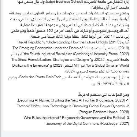
إدارة الأعمال في جامعة كامبريدج (Judge Business School)ولا يزال يشغل فيها
منصب "زميل أول مشارك".
ويقدّم إسبوسيتو الاستشارات لعدد من حكومات دول مجلس التعاون الخليجي ومنطقة
أوراسيا، ويعد أحد الخبراء العالميين المعتمدين لدى المنتدى الاقتصادي العالمي، حيث
يشارك في تحالف الذكاء الاصطناعي العالمي وفي مجموعة التقنيات المتقاربة.
ألّف البروفيسور إسبوسيتو أو شارك في تأليف أكثر من 150 منشوراً علمياً وغير علمي،
إلى جانب 14 كتاباً، من أبرزها كتابان حققا مرتبة الأكثر مبيعاً على منصة
أمازون"Understanding How the Future Unfolds (2017)" و" The AI Republic
(2019)" وتشمل أحدث مؤلفاته" The Emerging Economies under the Dome of
the Fourth Industrial Revolution (Cambridge University Press, 2022)" (دار نشر
جامعة كامبريدج، 2022)، و" The Great Remobilization: Strategies and Designs
for a Global Smarter World" (دار MIT للنشر، 2023) و "Digitizing the Emerging
Economies" (دار نشر جامعة كامبردج، 2024).
يحمل إسبوسيتو درجة الدكتوراه في الاقتصاد من École des Ponts ParisTech، ويقيم
بين بوسطن وجنيف ودبي.
ومن المؤلفات التي ستصدر له قريباً:
1- Becoming AI Native: Charting the Next AI Frontier (Routledge، 2026).
2- Tectonic Shifts: How Technology Is Remaking Global Power Dynamic
(Penguin Random House، 2026).
3- Who Rules the Internet? Polycentric Governance and the Political
Economy of the Digital Commons (Routledge، 2027).