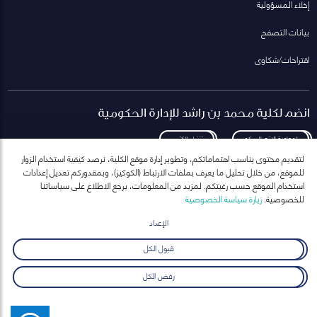
إخلاء المسؤولية
بيانات التصفح
اقتراحات/شكاوى
انضم لكلية محمد بن راشد للإدارة الحكومية
لمعاودة الاتصال بكم
تنزيل الكتيب
لتقديم محتوى يناسب اهتماماتكم، وتطوير إدارة موقع الكلية، نرصد كيفية استخدام الزوار
للموقع، من خلال تحليل ما يعرف بملفات الارتباط (الكوكيز)، وبمقدوركم تعديل إعدادات
استخدام الموقع حسب رغبتكم. لمزيد من المعلومات، يرجع الاطلاع على سياساتنا
للخصوصية.
زيارة سياسة الخصوصية
انضم إلى قائمة مراسلاتنا
للحصول على أحدث الأخبار والفعاليات
الإعداد
ارسال
قبول الكل
رفض الكل