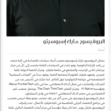
البروفيسور مارك إسبوسيتو
أستاذ
يشغل البروفيسور مارك إسبوسيتو منصب أستاذ سياسات اقتصادية في كلية محمد
بن راشد للإدارة الحكومية، وهو باحث في السياسات العامة منتسب إلى كلّ من مركز
بيركمان كلاين للإنترنت والمجتمع في جامعة هارفارد، ومركز التنمية الدولية بكلية
كينيدي، ومعهد هارفارد للعلوم الاجتماعية الكمية. ويقود عدداً من "العيادات السياسية"
المتخصصة في حوكمة التكنولوجيا حول العالم. كما شارك في تأسيس عدد من
الشركات والمبادرات في مجال الذكاء الاصطناعي، بما في ذلك Nexus FrontierTech،
ومؤسسة AI Native ، ومركز التفكير The Chart ThinkTank، ويشغل منصب كبير
الاقتصاديين في مختبر الذكاء الاصطناعي micro1 في وادي السيليكون.
شغل البروفيسور إسبوسيتو على مدى أكثر من عقد منصب عضو هيئة تدريس منتسب
في برنامج الاقتصاد الجزئي للتنافسية في كلية هارفارد للأعمال، تحت إشراف
البروفيسور مايكل بورتر، كما كان زميلاً مؤسساً في مركز أبحاث الاقتصاد الدائري بكلية