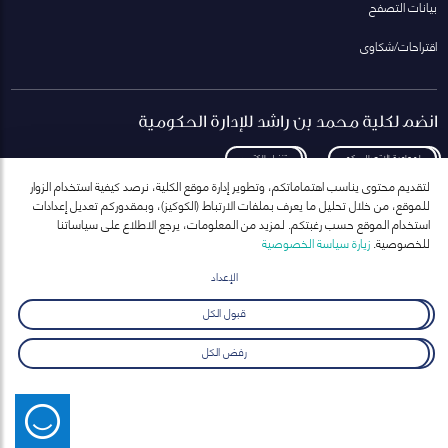
بيانات التصفح
اقتراحات/شكاوى
انضم لكلية محمد بن راشد للإدارة الحكومية
لمعاودة الاتصال بكم
تنزيل الكتيب
لتقديم محتوى يناسب اهتماماتكم، وتطوير إدارة موقع الكلية، نرصد كيفية استخدام الزوار
للموقع، من خلال تحليل ما يعرف بملفات الارتباط (الكوكيز)، وبمقدوركم تعديل إعدادات
استخدام الموقع حسب رغبتكم. لمزيد من المعلومات، يرجع الاطلاع على سياساتنا
للخصوصية.
زيارة سياسة الخصوصية
انضم إلى قائمة مراسلاتنا
للحصول على أحدث الأخبار والفعاليات
الإعداد
ارسال
قبول الكل
رفض الكل
© 2026 جميع الحقوق محفوظه لكلية محمد بن راشد للإدارة الحكومية