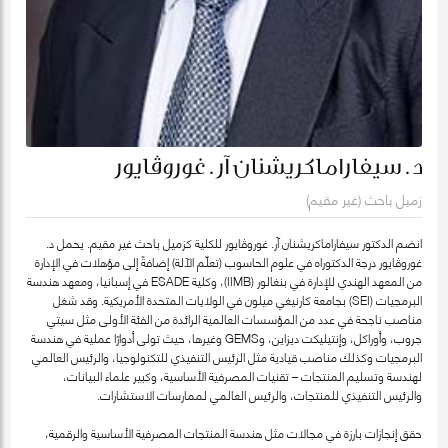
د. سيفاراماكريشنان آر. غوروڤايور
زميل باحث (غير مقيم)
انضم الدكتور سيفاراماكريشنان آر. غوروڤايور للكلية كزميل باحث غير مقيم. يحمل د.
غوروڤايور درجة الدكتوراه في علوم الحاسوب (تعلّم الآلة) إضافةً إلى مؤهلات في الإدارة
من المعهد الهندي للإدارة في بنغالور (IIMB)، وكلية ESADE في إسبانيا، ومعهد هندسة
البرمجيات (SEI) بجامعة كارنيغي ميلون في الولايات المتحدة الأمريكية. وقد شغل
مناصب ناجحة في عدد من المؤسسات العالمية الرائدة من الفئة الأولى مثل سيتي
جروب، وأوراكل، وإنتيليكت ديزاين، وGEMS وغيرها، حيث تولى أدوارًا عملية في هندسة
البرمجيات وكذلك مناصب قيادية مثل الرئيس التنفيذي للتكنولوجيا، والرئيس العالمي
لهندسة وتسليم المنتجات – تقنيات المصرفية الأساسية، وكبير علماء البيانات،
والرئيس التنفيذي للمنتجات، والرئيس العالمي لممارسات الاستشارات.
حقق إنجازات بارزة في مجالات مثل هندسة المنتجات المصرفية الأساسية والرقمية،