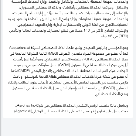
والخدمات المهنية المحيطة بالمنتجات، والتكامل والتنفيذ، وإدارة المخاطر المؤسسية
والامتثال، وحوكمة الذكاء الاصطناعي وأخلاقياته والذكاء الاصطناعي المسؤول،
بالإضافة إلى هندسة البرمجيات. كما يمتلك سجلًا متميزًا في إدارة تسليم المنتجات،
والخدمات المهنية لتقنية المعلومات وإدارة برامج التكامل الكبرى للأنظمة والتنفيذ وإدارة
الحسابات الكبرى من الفئة الأولى والاستشارات الإدارية وإدارة التعهيد الاستراتيجي
والإشراف القيادي لأكثر من 140 عميلاً في قطاع المصارف والخدمات المالية والتأمين
(BFSI) في 56 دولة.
وهو المؤسس والرئيس التنفيذي وكبير علماء الذكاء الاصطناعي لشركة Aaquarians.ai
كما أنه عضو في مجموعة الخبراء متعددي الأطراف (MEG) التابعة للشراكة العالمية في
مجال الذكاء الاصطناعي (GPAI) / منظمة التعاون الاقتصادي. وهو أيضًا زميل أبحاث
أول في مركز الذكاء الاصطناعي المسؤول (CeRAI). عمل سابقًاكعضو في مجموعة
الأبحاث بمركز السياسات المتعلقة بالذكاء الاصطناعي والتحول الرقمي (CAIDP)،كما
أنه عضو في شبكة خبراء أخلاقيات الذكاء الاصطناعيAIEB التابعة لليونسكو، وباحث
خارجي منتسب لدى المعهد الجامعي الأندلسي المشترك لأبحاث علوم البيانات والذكاء
الحسابي (DaSCI) في جامعة غرناطة بإسبانيا، في مجال الذكاء الاصطناعي المسؤول
وأمان الذكاء الاصطناعي.
ويشغل حاليًا منصب الرئيس التنفيذي للذكاء الاصطناعي في شركةAarohaa Inc.،
حيث يعمل على تطوير إطار عمل قائم على الذكاء الاصطناعي الوكيلي(Agentic AI).