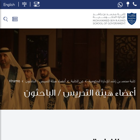
English
تخطي إلى المحتوى الرئيسي
فتح قائمة الوصول
كلية محمد بن راشد للإدارة الحكومية
عن الكلية
أعضاء هيئة التدريس / الباحثون
Khamis 
Al Alawy
أعضاء هيئة التدريس / الباحثون