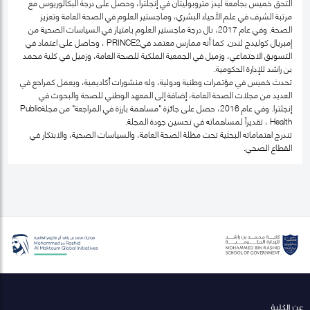
التحق خميس بجامعة ليدز متروبوليتان في إنجلترا، وحصل على درجة البكالوريوس مع
مرتبة الشرف في علم الأحياء البشري، وماجستير العلوم في الصحة العامة وتعزيز
الصحة. وفي عام 2017، نال درجة ماجستير العلوم بامتياز في السياسات الصحية من
إمبريال كوليدج لندن. كما أنه ممارس معتمد فيPRINCE2 ، وحاصل على اعتماد في
التسويق الاجتماعي، وزميل في الجمعية الملكية للصحة العامة، وزميل في كلية محمد
بن راشد للإدارة الحكومية.
تحدث خميس في مؤتمرات وطنية ودولية، وله منشورات أكاديمية، ويعمل كمراجع في
العديد من مجلات الصحة العامة، إضافة إلى المعهد الوطني للصحة والبحوث في
إنجلترا. وفي عام 2016، حصل على جائزة "مساهمة بارزة في المراجعة" من مجلةPublic
Health ، تقديراً لمساهماته في تحسين جودة المجلة.
تندرج اهتماماته البحثية تحت مظلة الصحة العامة، والسياسات الصحية، والابتكار في
القطاع الصحي.
عن الكلية