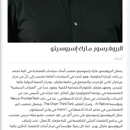
البروفيسور مارك إسبوسيتو
أستاذ
يشغل البروفيسور مارك إسبوسيتو منصب أستاذ سياسات اقتصادية في كلية محمد
بن راشد للإدارة الحكومية، وهو باحث في السياسات العامة منتسب إلى كلّ من مركز
بيركمان كلاين للإنترنت والمجتمع في جامعة هارفارد، ومركز التنمية الدولية بكلية
كينيدي، ومعهد هارفارد للعلوم الاجتماعية الكمية. ويقود عدداً من "العيادات السياسية"
المتخصصة في حوكمة التكنولوجيا حول العالم. كما شارك في تأسيس عدد من
الشركات والمبادرات في مجال الذكاء الاصطناعي، بما في ذلك Nexus FrontierTech،
ومؤسسة AI Native ، ومركز التفكير The Chart ThinkTank، ويشغل منصب كبير
الاقتصاديين في مختبر الذكاء الاصطناعي micro1 في وادي السيليكون.
شغل البروفيسور إسبوسيتو على مدى أكثر من عقد منصب عضو هيئة تدريس منتسب
في برنامج الاقتصاد الجزئي للتنافسية في كلية هارفارد للأعمال، تحت إشراف
البروفيسور مايكل بورتر، كما كان زميلاً مؤسساً في مركز أبحاث الاقتصاد الدائري بكلية