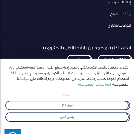
إخلاء المسؤولية
بيانات التصفح
اقتراحات/شكاوى
انضم لكلية محمد بن راشد للإدارة الحكومية
لمعاودة الاتصال بكم
تنزيل الكتيب
لتقديم محتوى يناسب اهتماماتكم، وتطوير إدارة موقع الكلية، نرصد كيفية استخدام الزوار
للموقع، من خلال تحليل ما يعرف بملفات الارتباط (الكوكيز)، وبمقدوركم تعديل إعدادات
استخدام الموقع حسب رغبتكم. لمزيد من المعلومات، يرجع الاطلاع على سياساتنا
للخصوصية.
زيارة سياسة الخصوصية
انضم إلى قائمة مراسلاتنا
للحصول على أحدث الأخبار والفعاليات
الإعداد
ارسال
قبول الكل
رفض الكل