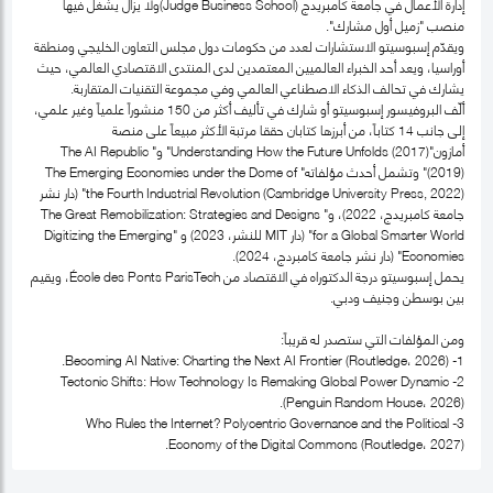
إدارة الأعمال في جامعة كامبريدج (Judge Business School)ولا يزال يشغل فيها
منصب "زميل أول مشارك".
ويقدّم إسبوسيتو الاستشارات لعدد من حكومات دول مجلس التعاون الخليجي ومنطقة
أوراسيا، ويعد أحد الخبراء العالميين المعتمدين لدى المنتدى الاقتصادي العالمي، حيث
يشارك في تحالف الذكاء الاصطناعي العالمي وفي مجموعة التقنيات المتقاربة.
ألّف البروفيسور إسبوسيتو أو شارك في تأليف أكثر من 150 منشوراً علمياً وغير علمي،
إلى جانب 14 كتاباً، من أبرزها كتابان حققا مرتبة الأكثر مبيعاً على منصة
أمازون"Understanding How the Future Unfolds (2017)" و" The AI Republic
(2019)" وتشمل أحدث مؤلفاته" The Emerging Economies under the Dome of
the Fourth Industrial Revolution (Cambridge University Press, 2022)" (دار نشر
جامعة كامبريدج، 2022)، و" The Great Remobilization: Strategies and Designs
for a Global Smarter World" (دار MIT للنشر، 2023) و "Digitizing the Emerging
Economies" (دار نشر جامعة كامبردج، 2024).
يحمل إسبوسيتو درجة الدكتوراه في الاقتصاد من École des Ponts ParisTech، ويقيم
بين بوسطن وجنيف ودبي.
ومن المؤلفات التي ستصدر له قريباً:
1- Becoming AI Native: Charting the Next AI Frontier (Routledge، 2026).
2- Tectonic Shifts: How Technology Is Remaking Global Power Dynamic
(Penguin Random House، 2026).
3- Who Rules the Internet? Polycentric Governance and the Political
Economy of the Digital Commons (Routledge، 2027).