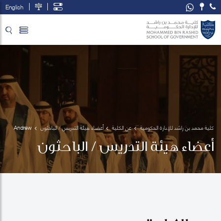
English
تخطي إلى المحتوى الرئيسي
فتح قائمة الوصول
كلية محمد بن راشد للإدارة الحكومية
عن الكلية
أعضاء هيئة التدريس / الباحثون
Andrew 
Collinge
أعضاء هيئة التدريس / الباحثون