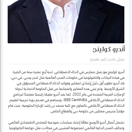
أندرو كولينج
زميل باحث (غير مقيم)
أندرو كولينج هو زميل ممارس في الذكاء الاصطناعي. لديه أربع عشرة سنة من الخبرة
في قيادة البيانات والتكنولوجيا في حكومات المدن العالمية مثل لندن ودبي. في دبي،
قاد أندرو تطوير أول دليل إرشادي لمعايير وقواعد الذكاء الاصطناعي المسؤول في
الشرق الأوسط. وتم تبني هذه المعايير واعتمادها من قبل الحكومة الاتحادية لدولة
الإمارات العربية المتحدة في عام 2022. كما يعد أندرو مقيمًا رئيسيًا معتمدًا لبرنامج
الذكاء الاصطناعي الأخلاقي IEEE CertifAIEd، ويساهم في تقديم دورة تدريبية لتقييم
الذكاء الاصطناعي الأخلاقي بالتعاون مع كلية محمد بن راشد للإدارة الحكومية، حيث قام
مؤخراً بتدريس ممثلين من حكومة دبي والقطاع الخاص.
تشمل أعمال أندرو الأوسع نطاقًا إنشاء سياسات نموذجية للمنتدى الاقتصادي العالمي
وتحالف المدن الذكية العالمي لمجموعة العشرين في مجالات مثل حوكمة التكنولوجيا