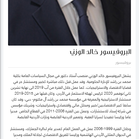
البروفيسور خالد الوزني
بروفيسور
يشغل البروفيسور خالد الوزني منصب أستاذ دكتور في مجال السياسات العامة بكلية
محمد بن راشد للإدارة الحكومية، وقد عمل قبل ذلك مباشرة كخبير ومستشار حر في
قضايا الاقتصاد والاستراتيجيات، كما عمل خلال الفترة من آب 2019 الى نهاية تشرين
ثاني/نوفمبر 2020 كرئيس لهيئة الاستثمار في الأردن، وكان قبلها من 2015-2019
مستشار الاستراتيجية والمعرفة في مؤسسة محمد بن راشد آل مكتوم- دبي، وقد كان
سابقا كبير الاقتصاديين/خبير ومحلل مالي واقتصادي واستراتيجيات- وشريك مؤسس
في شركة إسناد للاستشارات، وعمل بين الفترة 2006-2011 في القطاع الخاص مديرا
عاما ورئيسا تنفيذيا لسرايا العقبة، وتعمير الاردنية القابضة ودارات الأردنية القابضة.
وخلال الفترة 1999-2006 عمل في العمل العام كمدير عام لدائرة الجمارك، ومستشار
في الديوان الملكي الأردني الهاشمية ورئيسا للفريق الاقتصادي لجلالة الملك ومديرا