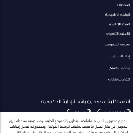
المبادرات
البرامج الأكاديمية
المركز الإعلامي
التعليم التنفيذي
سياسة الخصوصية
إخلاء المسؤولية
بيانات التصفح
اقتراحات/شكاوى
انضم لكلية محمد بن راشد للإدارة الحكومية
لمعاودة الاتصال بكم
تنزيل الكتيب
لتقديم محتوى يناسب اهتماماتكم، وتطوير إدارة موقع الكلية، نرصد كيفية استخدام الزوار
للموقع، من خلال تحليل ما يعرف بملفات الارتباط (الكوكيز)، وبمقدوركم تعديل إعدادات
استخدام الموقع حسب رغبتكم. لمزيد من المعلومات، يرجع الاطلاع على سياساتنا