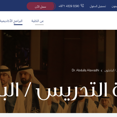
يجون
تسجيل الدخول
+971 4329 3290
سجل الآن
عن الكلية
البرامج الأكاديمية
/ الباحثون
Dr. Abdulla Alawadhi
 التدريس / ال