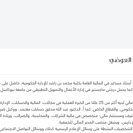
ه العوضي
 أستاذ مساعد في المالية العامة بكلية محمد بن راشد للإدارة الحكومية، حاصل على در
، كما يحمل درجتي ماجستير في إدارة الأعمال والتمويل التطبيقي من جامعة نيوكاسل 
الدكتور عبدالله، مستشار مالي لديه أكثر من 25 عامًا من الخبرة العملية في مجالات: الم
لحكومي، والقطاع الخاص. كما أ، الدكتور عبد الله مدقق حسابات معتمد، ووكيل ض
حترف ومستشار مالي؛ متخصص في مالية الشركات، والمحاسبة، والضرائب، وريادة الأع
إداريين، ويشغل منصب المدير المالي للجمعية.
ن الشخصيات النشطة على وسائل الإعلام الرسمية كذلك ووسائل التواصل الاجتماعي،