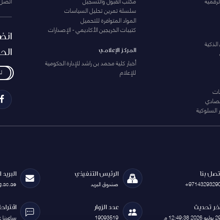
لرقمية
مكتب القبول والتسجيل
اتصل 
سلسلة تمرين تحليل السياسات
المواد المتوافرة للتحميل
كتيبات الخريجين الأكاديمي - الإصدارات
انض
الذكية
الح
المركز الإعلامي
أخبار كلية محمد بن راشد للإدارة الحكومية
للإعلام
ل
ات
تصادي
 السلوكية
تصل بنا
الرئيس التنفيذي
البريد 
+9714329329
صندوق البريد
g.ac.ae
خر تحديث
عدد الزوار
اقتراح
يوليو 2026 12:49:38 م
19093519
ساعدنا 