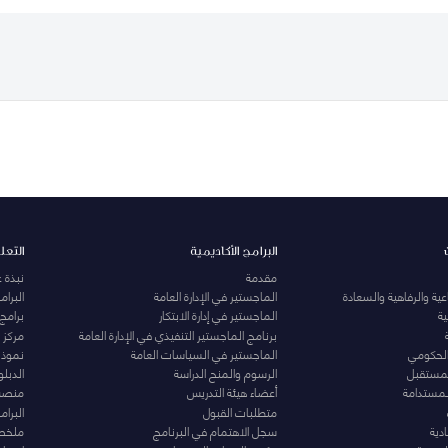
البرامج الأكاديمية
التعل
مقدمة
نبذة 
ية والرفاهية والسعادة
الماجستير في الإدارة العامة
البرا
ة
الماجستير في إدارة الابتكار
برامج
برنامج الماجستير التنفيذي في الإدارة العامة
مركز ا
الحكومي
الماجستير في السياسات العامة
نموذج 
المستقبل
الرسوم والمنح الدراسة
الدبل
لمستدامة
أعضاء هيئة التدريس
منصة 
متطلبات القبول
البرام
دية
سجل الاهتمام في البرنامج
ملخصا