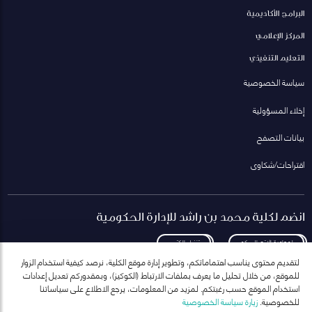
البرامج الأكاديمية
المركز الإعلامي
التعليم التنفيذي
سياسة الخصوصية
إخلاء المسؤولية
بيانات التصفح
اقتراحات/شكاوى
انضم لكلية محمد بن راشد للإدارة الحكومية
لمعاودة الاتصال بكم
تنزيل الكتيب
لتقديم محتوى يناسب اهتماماتكم، وتطوير إدارة موقع الكلية، نرصد كيفية استخدام الزوار
للموقع، من خلال تحليل ما يعرف بملفات الارتباط (الكوكيز)، وبمقدوركم تعديل إعدادات
استخدام الموقع حسب رغبتكم. لمزيد من المعلومات، يرجع الاطلاع على سياساتنا
للخصوصية.
زيارة سياسة الخصوصية
انضم إلى قائمة مراسلاتنا