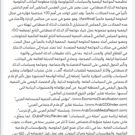
تخصّصه الحوكمة الرقمية والسياسات التكنولوجية وإدارة منظومة البيانات الحكومية
وحوكمة الذكاء الاصطناعي، حيث يعتبر على مدى العقدين السابقين أحد أهم الباحثين
تأثيراً في هذه المجالات عالمياً، وقد اختير كواحد من أهم 100 شخصية مؤثرة في مجال
الحكومة الرقمية عالمياً (Apolitical). وهو عضو في عديد من مجالس الإدارة والأمناء في
هذه المجالات مثل المجلس الاستشاري لأخلاقيات الذكاء الاصطناعي لـهيئة دبي
الرقمية وعضو مجموعة عمل خبراء حوكمة آثار الذكاء الاصطناعي التابع لمنظمة ISO،
وعضو المجلس العالمي لأهداف التنمية المستدامة التابع للقمة العالمية للحكومات،
وعضو مجلس أمناء جمعية الحكومة الرقمية، الجمعية الرائدة عالمياً في مجال البحث
العلمي في مجالات الحوكمة الرقمية المتعددة. كما تمتد خبرته إلى سياسات الابتكار
في القطاع العام، والمدن الذكية، بما في ذلك تطبيقات الذكاء الصناعي والثورة
الصناعية الرابعة، والبيانات الضخمة، ونماذج الحوكمة الحديثة القائمة على البيانات،
وتأثير التحول الرقمي على التنمية الاقتصادية والاجتماعية، وحوكمة وسياسات الذكاء
الاصطناعي والآثار المجتمعية للتقنيات الناشئة. ألّف د. فادي عشرات المؤلفات وتقارير
السياسات والكتب المؤثرة عالمياً، إضافة إلى أبحاثه الواسعة المنشورة حول تأثير الإعلام
الاجتماعي على السياسات العامة، والحكومة الذكية، وأثر الاقتصاد الرقمي على التنمية،
والتحول الرقمي في المنطقة العربية. من أهم مؤلفاته والمنشورات الريادية التي
أسسها، سلسلة تقارير "مؤشر التنوع الاقتصادي العالمي"
(www.EconomicDiversification.com)، "مؤشر أهداف التنمية المستدامة العربي"
(www.ArabSDGIndex.com)، سلسلة تقارير "الإعلام الاجتماعي العربي"
(www.ArabSocialMediaReport.com)، وسلسلة "العالم العربي على الإنترنت"،
إضافة لرئاسة تحرير "مجلة دبي للسياسات" (DubaiPolicyReview.ae). كما يتمتّع د.
فادي بخبرة عملية متنوّعة الاختصاص تمتدّ لأكثر من عشرين سنة في مجالات بحوث
السياسات العامة، بما في ذلك مراكز صنع القرار الحكومية، والمؤسسات الإعلامية
العالمية، والمؤسسات البحثية ومراكز البحوث. وقد عمل قبل انضمامه إلى كليّة دبي