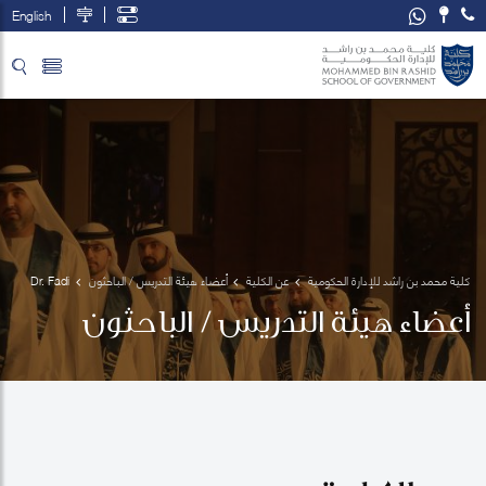
English
تخطي إلى المحتوى الرئيسي
فتح قائمة الوصول
كلية محمد بن راشد للإدارة الحكومية
عن الكلية
أعضاء هيئة التدريس / الباحثون
Dr. Fadi 
Salem
أعضاء هيئة التدريس / الباحثون