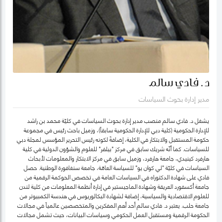
د. فادي سالم
مدير إدارة بحوث السياسات
يشغل د. فادي سالم منصب مدير إدارة بحوث السياسات في كليّة محمد بن راشد
للإدارة الحكومية (كلية دبي للإدارة الحكومية سابقاً)، وزميل باحث رئيس في مجموعة
حكومة المستقبل والابتكار في الكلية، إضافةً لكونه رئيس التحرير المؤسس لمجلة دبي
للسياسات. كما أنّه شريك سابق في مركز "بيلفر" للعلوم والشؤون الدولية في كلية
هارفرد كينيدي، جامعة هارفرد، وزميل سابق في مركز الابتكار والمعلومات لأبحاث
السياسات في كليّة "لي كوان يو" للسياسة العامّة، جامعة سنغافورة الوطنية. حصل
فادي على شهادة الدكتوراه في السياسات العامة في تخصص الحوكمة الرقمية من
جامعة أكسفورد العريقة وشهادة الماجيستير في إدارة أنظمة المعلومات من كلية لندن
للعلوم الاقتصادية والسياسية، إضافة لشهادة البكالوريوس في هندسة الكمبيوتر من
جامعة حلب. يعتبر د. فادي سالم أحد أهم المفكرين والمتخصصين عالمياً في مجالات
الحكومة الرقمية ومستقبل العمل الحكومي وسياسات البيانات، حيث تشمل مجالات