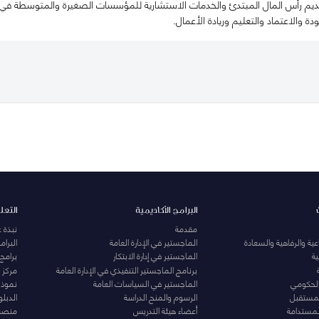
رأس المال المبتدئ والخدمات الاستشارية للمؤسسات الصغيرة والمتوسطة في البلد
ودة والاعتماد والتعليم وريادة الأعمال.
البرامج الأكاديمية
التعل
مقدمة
نبذة 
ية والرفاهية والسعادة
الماجستير في الإدارة العامة
البرا
ة
الماجستير في إدارة الابتكار
برامج
برنامج الماجستير التنفيذي في الإدارة العامة
مركز ا
الحكومي
الماجستير في السياسات العامة
نموذج 
المستقبل
الرسوم والمنح الدراسة
الدبل
لمستدامة
أعضاء هيئة التدريس
منصة 