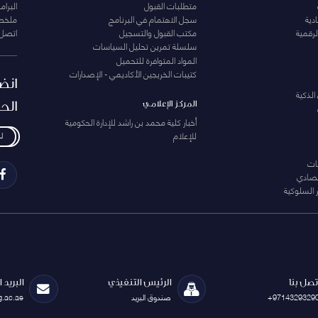
متطلبات القبول
البرام
دية
سجل الاهتمام في البرنامج
ملخصا
لرقمية
مكتب القبول والتسجيل
اتصل 
سلسلة تمرين تحليل السياسات
المواد المتوافرة للتحميل
كتيبات الخريجين الأكاديمي - الإصدارات
انض
الذكية
الح
المركز الإعلامي
أخبار كلية محمد بن راشد للإدارة الحكومية
للإعلام
ل
ات
تصادي
 السلوكية
تصل بنا
الرئيس التنفيذي
البريد 
+9714329329
صندوق البريد
g.ac.ae