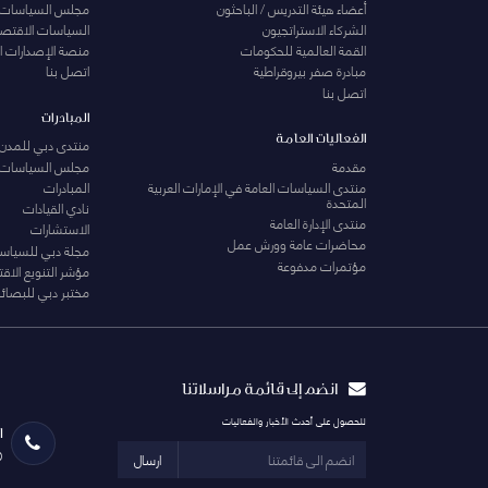
أعضاء هيئة التدريس / الباحثون
مجلس السياسات
الشركاء الاستراتجيون
السياسات الاقتصا
القمة العالمية للحكومات
منصة الإصدارات ا
مبادرة صفر بيروقراطية
اتصل بنا
اتصل بنا
المبادرات
الفعاليات العامة
منتدى دبي للمدن 
مقدمة
مجلس السياسات
منتدى السياسات العامة في الإمارات العربية
المبادرات
المتحدة
نادي القيادات
منتدى الإدارة العامة
الاستشارات
محاضرات عامة وورش عمل
مجلة دبي للسياس
مؤتمرات مدفوعة
مؤشر التنويع الاق
مختبر دبي للبصائر
انضم إلى قائمة مراسلاتنا
للحصول على أحدث الأخبار والفعاليات
ا
0
ارسال