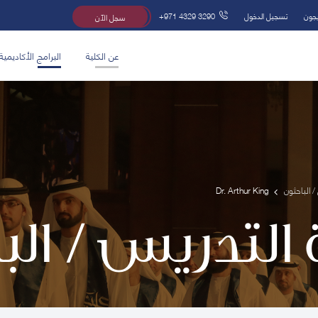
يجون
تسجيل الدخول
+971 4329 3290
سجل الآن
عن الكلية
البرامج الأكاديمية
/ الباحثون
Dr. Arthur King
 التدريس / ال