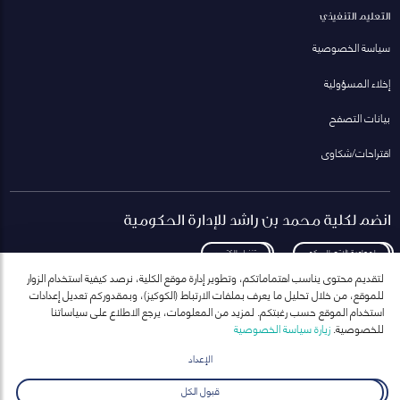
التعليم التنفيذي
سياسة الخصوصية
إخلاء المسؤولية
بيانات التصفح
اقتراحات/شكاوى
انضم لكلية محمد بن راشد للإدارة الحكومية
لمعاودة الاتصال بكم
تنزيل الكتيب
لتقديم محتوى يناسب اهتماماتكم، وتطوير إدارة موقع الكلية، نرصد كيفية استخدام الزوار
للموقع، من خلال تحليل ما يعرف بملفات الارتباط (الكوكيز)، وبمقدوركم تعديل إعدادات
استخدام الموقع حسب رغبتكم. لمزيد من المعلومات، يرجع الاطلاع على سياساتنا
للخصوصية.
زيارة سياسة الخصوصية
انضم إلى قائمة مراسلاتنا
للحصول على أحدث الأخبار والفعاليات
الإعداد
ارسال
قبول الكل