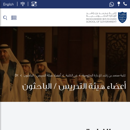
English
تخطي إلى المحتوى الرئيسي
فتح قائمة الوصول
كلية محمد بن راشد للإدارة الحكومية
عن الكلية
أعضاء هيئة التدريس / الباحثون
Dr. 
Abdulla 
أعضاء هيئة التدريس / الباحثون
Alawadhi