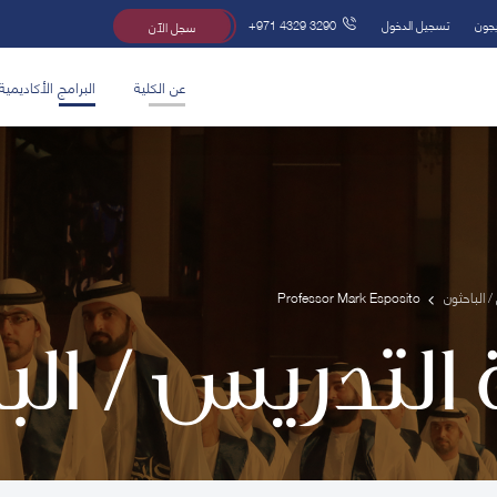
يجون
تسجيل الدخول
+971 4329 3290
سجل الآن
عن الكلية
البرامج الأكاديمية
/ الباحثون
Professor Mark Esposito
 التدريس / ال