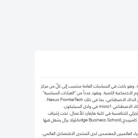
 وهو باحث في السياسات العامة منتسب إلى كلّ من مركز
م الاجتماعية الكمية. ويقود عدداً من "العيادات السياسية"
المتخصصة في حوكمة التكنولوجيا حول العالم. كما شارك في تأسيس عدد من الشركات والمبادرات في مجال الذكاء الاصطناعي، بما في ذلك Nexus FrontierTech،
ي للتنافسية في كلية هارفارد للأعمال، تحت إشراف
البروفيسور مايكل بورتر، كما كان زميلاً مؤسساً في مركز أبحاث الاقتصاد الدائري بكلية إدارة الأعمال في جامعة كامبريدج (Judge Business School)ولا يزال يشغل فيها
ء العالميين المعتمدين لدى المنتدى الاقتصادي العالمي،