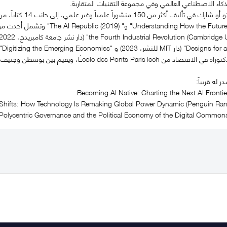
اء الاصطناعي العالمي وفي مجموعة التقنيات المتقاربة.
ألّف البروفيسور إسبوسيتو
Digitizing the " (دار نشر جامعة كامبردج، 2024).
École des Ponts Par، ويقيم بين بوسطن وجنيف ودبي.
له قريباً: