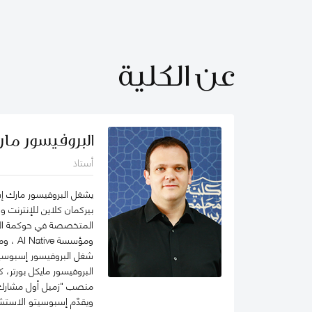
عن الكلية
البروفيسور ما
أستاذ
يشغل البروفيسور مارك إ
بيركمان كلاين للإنترنت وا
ومؤسسة AI Native ، ومركز التفكير The Chart ThinkTank، ويشغل منصب كبير الاقتصاديين في مختبر الذكاء الاصطناعي micro1 في وادي السيليكون.
شغل البروفيسور إسبوسيت
منصب "زميل أول مشارك
ويقدّم إسبوسيتو الاستشا