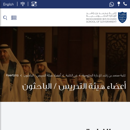
English
تخطي إلى المحتوى الرئيسي
فتح قائمة الوصول
كلية محمد بن راشد للإدارة الحكومية
عن الكلية
أعضاء هيئة التدريس / الباحثون
Keertana 
Subramani
أعضاء هيئة التدريس / الباحثون