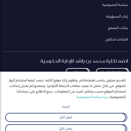
سياسة الخصوصية
إخلاء المسؤولية
بيانات التصفح
اقتراحات/شكاوى
انضم لكلية محمد بن راشد للإدارة الحكومية
لمعاودة الاتصال بكم
تنزيل الكتيب
لتقديم محتوى يناسب اهتماماتكم، وتطوير إدارة موقع الكلية، نرصد كيفية استخدام الزوار
للموقع، من خلال تحليل ما يعرف بملفات الارتباط (الكوكيز)، وبمقدوركم تعديل إعدادات
استخدام الموقع حسب رغبتكم. لمزيد من المعلومات، يرجع الاطلاع على سياساتنا
للخصوصية.
زيارة سياسة الخصوصية
انضم إلى قائمة مراسلاتنا
للحصول على أحدث الأخبار والفعاليات
الإعداد
ارسال
قبول الكل
رفض الكل