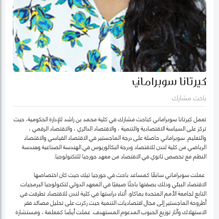
كيرتانا سوبراماني
باحث مشارك
تعمل كيرتانا سوبراماني كباحث مشارك في كلية محمد بن راشد للإدارة الحكومية، حيث
تركز على السياسة الاقتصادية والتنمية ، والاقتصاد الدائري ، والاقتصاد الرقمي ،
والتعليم. سوبراماني حاصلة على درجة الماجستير في الاقتصاد القياسي والاقتصاد
الرياضي من كلية لندن للاقتصاد ودرجة البكالوريوس في الهندسة الصناعية وهندسة
النظم مع تخصص ثانوي في الاقتصاد من معهد جورجيا للتكنولوجيا.
عملت سوبراماني سابقًا كمساعد باحث في جورجيا تيك حيث كان اختصاصها
الاقتصاد البيئي وذلك بصفتها باحثًا صيفيًا في المعهد الدولي لتكنولوجيا البرمجيات
التابع لجامعة الأمم المتحدة بماكاو. أثناء دراستها في كلية لندن للاقتصاد تطرقت في
أطروحة الماجستير إلى مجال اقتصاديات التنمية حيث ركزت على تحليل مصائد فقر
الاستهلاك وآثار توزيع الحبوب المدعوم المستهدف. عملت أيضًا كمعلمة ، ومستشارة