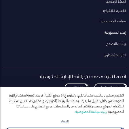
المركز الإعلامي
التعليم التنفيذي
سياسة الخصوصية
إخلاء المسؤولية
بيانات التصفح
اقتراحات/شكاوى
انضم لكلية محمد بن راشد للإدارة الحكومية
لمعاودة الاتصال بكم
تنزيل الكتيب
لتقديم محتوى يناسب اهتماماتكم، وتطوير إدارة موقع الكلية، نرصد كيفية استخدام الزوار
للموقع، من خلال تحليل ما يعرف بملفات الارتباط (الكوكيز)، وبمقدوركم تعديل إعدادات
استخدام الموقع حسب رغبتكم. لمزيد من المعلومات، يرجع الاطلاع على سياساتنا
للخصوصية.
زيارة سياسة الخصوصية
انضم إلى قائمة مراسلاتنا
للحصول على أحدث الأخبار والفعاليات
الإعداد
ارسال