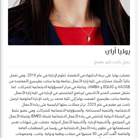
يوليا أراي
زميل باحث (غير مقيم)
حصلت يوليا على درجة الدكتوراه في الاقتصاد (علوم الإدارة) في عام 2015، وهي تعمل
حالياً كأستاذ مشارك في كلية إدارة الأعمال بجامعة ولاية سانت بطرسبرغ (المعتمدة من
AACSB و EQUIS و AMBA)، وباحثة في مركز المسؤولية الاجتماعية للشركات. كما
تشغل منصب المدير الأكاديمي لبرنامج الماجستير في الإدارة في كلية إدارة الأعمال
بجامعة سانت بطرسبرغ. انضمت يوليا إلى كلية محمد بن راشد للإدارة الحكومية كزميل
باحث غير مقيم في عام 2023. تركز مجالات بحثها الرئيسية على ريادة الأعمال
الاجتماعية، والتنمية المستدامة، والمسؤولية الاجتماعية للشركات. وهي عضو نشط
في الشبكة الدولية للباحثين في ريادة الأعمال الاجتماعية (شبكة EMES) وشبكة الأعمال
في المجتمع، وأكاديمية الإدارة، وأكاديمية الأعمال الدولية. حصلت على شهادات تقدير
لمساهماتها في تطوير ريادة الأعمال الاجتماعية في روسيا من المنظمات العامة
والخاصة. ألّفت أكثر من 30 منشورًا في مجلات وطنية ودولية، وكتب، ومجموعات