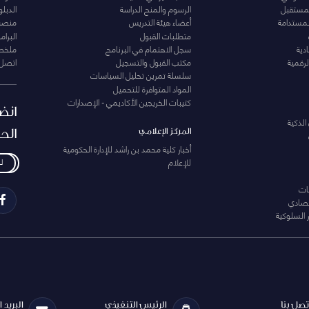
المستقبل
الرسوم والمنح الدراسة
الدبل
لمستدامة
أعضاء هيئة التدريس
منصة 
متطلبات القبول
البرام
دية
سجل الاهتمام في البرنامج
ملخصا
لرقمية
مكتب القبول والتسجيل
اتصل 
سلسلة تمرين تحليل السياسات
المواد المتوافرة للتحميل
كتيبات الخريجين الأكاديمي - الإصدارات
انض
الذكية
الح
المركز الإعلامي
أخبار كلية محمد بن راشد للإدارة الحكومية
للإعلام
ل
ات
تصادي
 السلوكية
تصل بنا
الرئيس التنفيذي
البريد 