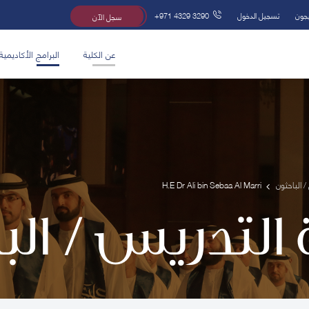
يجون
تسجيل الدخول
+971 4329 3290
سجل الآن
عن الكلية
البرامج الأكاديمية
/ الباحثون
H.E Dr Ali bin Sebaa Al Marri
 التدريس / ال