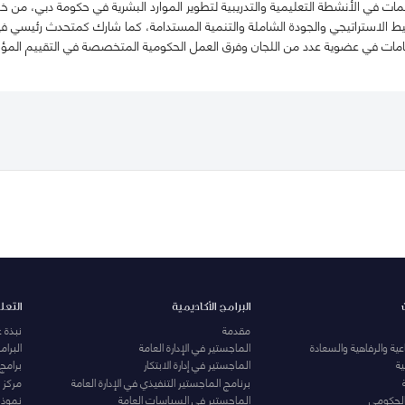
ت في الأنشطة التعليمية والتدريبية لتطوير الموارد البشرية في حكومة دبي، من خلال
طيط الاستراتيجي والجودة الشاملة والتنمية المستدامة، كما شارك كمتحدث رئيسي في
سهامات في عضوية عدد من اللجان وفرق العمل الحكومية المتخصصة في التقييم المؤ
البرامج الأكاديمية
التعل
مقدمة
نبذة 
ية والرفاهية والسعادة
الماجستير في الإدارة العامة
البرا
ة
الماجستير في إدارة الابتكار
برامج
برنامج الماجستير التنفيذي في الإدارة العامة
مركز ا
الحكومي
الماجستير في السياسات العامة
نموذج 