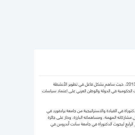
يشغل الدكتور علي بن سباع المري منصب الرئيس التنفيذي لكلية محمد بن راشد للإدارة الحكومية منذ مارس 2013، حيث ساهم بشكل فاعل في تطوير الأنشطة
ت الحكومية في الدولة والوطن العربي على اعتماد سياسات
وراة في القيادة والاستراتيجية من جامعة برادفورد في
اركاته المهمة، ومساهماته البارزة، وحاز على جائزة
يجية خلال المؤتمر الرابع لبحوث الدكتوراة في جامعة سانت أندروس في