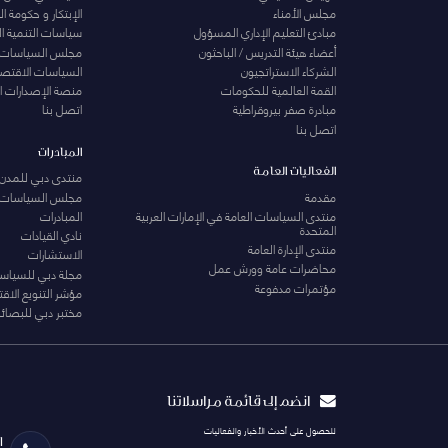
مجلس الأمناء
الإبتكار و حكومة 
مبادئ التعليم الإداري المسؤول
سياسات التنمية ا
أعضاء هيئة التدريس / الباحثون
مجلس السياسات
الشركاء الاستراتجيون
السياسات الاقتصا
القمة العالمية للحكومات
منصة الإصدارات ا
مبادرة صفر بيروقراطية
اتصل بنا
اتصل بنا
المبادرات
الفعاليات العامة
منتدى دبي للمدن 
مقدمة
مجلس السياسات
منتدى السياسات العامة في الإمارات العربية
المبادرات
المتحدة
نادي القيادات
منتدى الإدارة العامة
الاستشارات
محاضرات عامة وورش عمل
مجلة دبي للسياس
مؤتمرات مدفوعة
مؤشر التنويع الاق
مختبر دبي للبصائر
انضم إلى قائمة مراسلاتنا
للحصول على أحدث الأخبار والفعاليات
ا