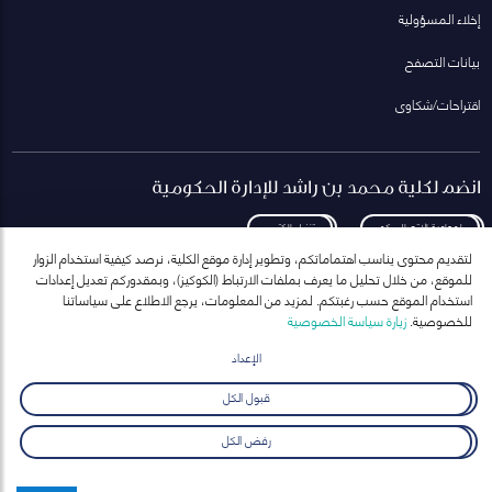
إخلاء المسؤولية
بيانات التصفح
اقتراحات/شكاوى
انضم لكلية محمد بن راشد للإدارة الحكومية
لمعاودة الاتصال بكم
تنزيل الكتيب
لتقديم محتوى يناسب اهتماماتكم، وتطوير إدارة موقع الكلية، نرصد كيفية استخدام الزوار
للموقع، من خلال تحليل ما يعرف بملفات الارتباط (الكوكيز)، وبمقدوركم تعديل إعدادات
استخدام الموقع حسب رغبتكم. لمزيد من المعلومات، يرجع الاطلاع على سياساتنا
للخصوصية.
زيارة سياسة الخصوصية
انضم إلى قائمة مراسلاتنا
للحصول على أحدث الأخبار والفعاليات
الإعداد
ارسال
قبول الكل
رفض الكل